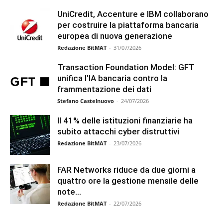
UniCredit, Accenture e IBM collaborano
per costruire la piattaforma bancaria
europea di nuova generazione
Redazione BitMAT
-
31/07/2026
Transaction Foundation Model: GFT
unifica l’IA bancaria contro la
frammentazione dei dati
Stefano Castelnuovo
-
24/07/2026
Il 41% delle istituzioni finanziarie ha
subito attacchi cyber distruttivi
Redazione BitMAT
-
23/07/2026
FAR Networks riduce da due giorni a
quattro ore la gestione mensile delle
note...
Redazione BitMAT
-
22/07/2026