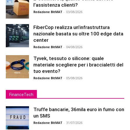
l’assistenza clienti?
Redazione BitMAT
-
03/08/2026
FiberCop realizza un’infrastruttura
nazionale basata su oltre 100 edge data
center
Redazione BitMAT
-
04/08/2026
Tyvek, tessuto o silicone: quale
materiale scegliere per i braccialetti del
tuo evento?
Redazione BitMAT
-
05/08/2026
FinanceTech
Truffe bancarie, 36mila euro in fumo con
un SMS
Redazione BitMAT
-
31/07/2026