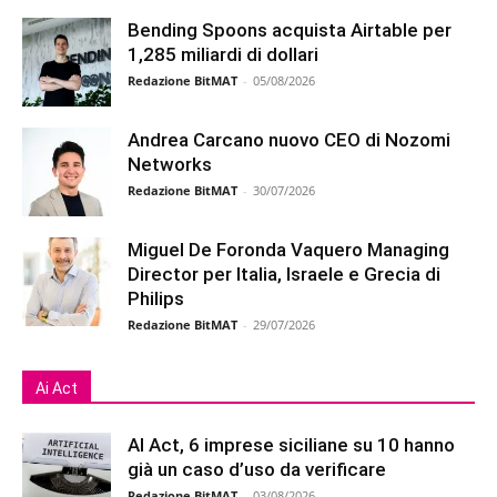
Bending Spoons acquista Airtable per
1,285 miliardi di dollari
Redazione BitMAT
-
05/08/2026
Andrea Carcano nuovo CEO di Nozomi
Networks
Redazione BitMAT
-
30/07/2026
Miguel De Foronda Vaquero Managing
Director per Italia, Israele e Grecia di
Philips
Redazione BitMAT
-
29/07/2026
Ai Act
AI Act, 6 imprese siciliane su 10 hanno
già un caso d’uso da verificare
Redazione BitMAT
-
03/08/2026