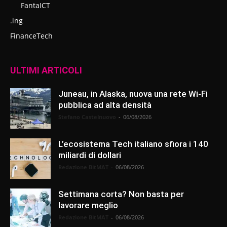
FantaICT
.ing
FinanceTech
ULTIMI ARTICOLI
Juneau, in Alaska, nuova una rete Wi-Fi
pubblica ad alta densità
Stefano Castelnuovo
-
06/08/2026
L’ecosistema Tech italiano sfiora i 140
miliardi di dollari
Redazione BitMAT
-
06/08/2026
Settimana corta? Non basta per
lavorare meglio
Redazione BitMAT
-
06/08/2026