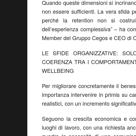
Quando queste dimensioni si incrinan
non essere sufficienti. La vera sfida 
perché la retention non si costr
dell’esperienza complessiva
”
–
ha co
Member
del Gruppo
Cegos
e CEO di
LE SFIDE ORGANIZZATIVE:
SOL
COERENZA TRA
I COMPORTAMEN
WELLBEING
Per migliorare concretamente il
benes
importanza intervenire
in primis
su
ca
realistici
, con un incremento significati
Seguono la
crescita economica e con
luoghi di lavoro
, con una richiesta anc