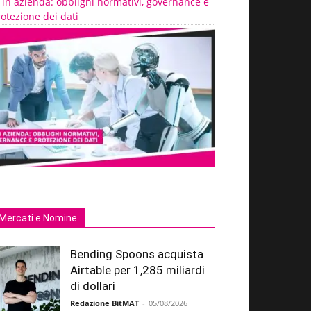
 in azienda: obblighi normativi, governance e
otezione dei dati
Mercati e Nomine
Bending Spoons acquista
Airtable per 1,285 miliardi
di dollari
Redazione BitMAT
-
05/08/2026