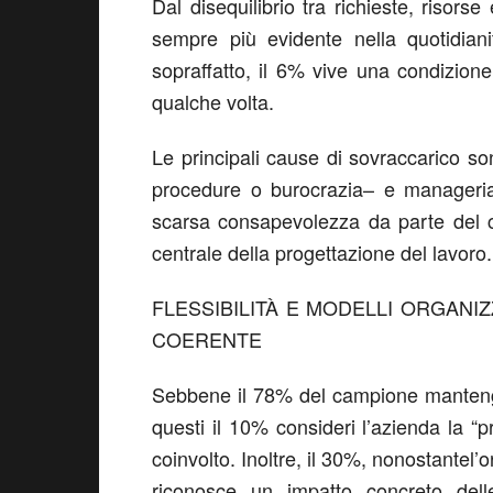
Dal
disequilibrio tra richieste, risorse
sempre più evidente nella quotidian
sopraffatto
,
il 6% vive una
condizione
qualche volta
.
Le principali
cause
di sovraccarico so
procedure o burocrazia
–
e
manageri
scarsa consapevolezza da parte del c
centrale della progettazione del lavoro
.
FLESSIBILITÀ E
MODELLI ORGANIZZ
COERENTE
Sebbene il
7
8
%
del campione
manten
questi
il 10% consider
i
l’azienda la “p
coinvolto
.
I
noltre,
i
l
3
0
%
,
nonostante
l’
o
riconosce
un impatto concreto
del
l