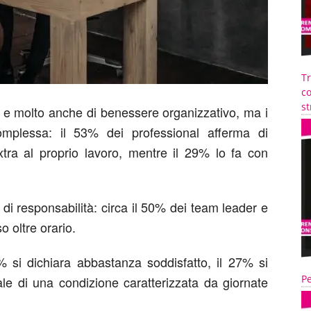
T
co
st
e e molto anche di
benessere organizzativo, ma i
omplessa
: il 53% dei
professional
afferma di
tra al proprio lavoro
, mentre il 29% lo fa con
o di responsabilità
:
circa il
50%
dei t
eam leader
e
 oltre orario
.
% si dichiara abbastanza soddisfatto, il 27% si
Pe
ale di una condizione
caratterizzata da
giornate