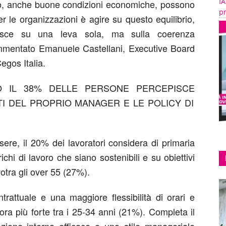
IA
o, anche buone condizioni economiche
,
possono
pr
per le organizzazioni è
agire
su questo equilibrio,
uisce su una leva sola, ma sulla coerenza
mmentato
Emanuele Castellani
,
Executive Board
Cegos
Italia.
O IL
38
%
DELLE PERSONE PERCEPISCE
TI DEL PROPRIO MANAGER E
LE POLICY DI
sere
,
il 20% dei
lavoratori considera
di primaria
richi di lavoro
che siano
sostenibili
e
su
obiettivi
vo
tra gli
over 55
(27%).
trattuale
e una maggiore
flessibilità di orari e
ora più forte tra i
25-34 anni
(21%). Completa il