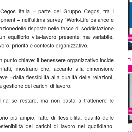
a
Cegos Italia
– parte
d
el
Gruppo Cegos, tra i
opment
–
nell’ultima
survey
“
Work-Life balance e
azione
delle
risposte
nelle
fasce di
soddisfazione
un
equilibrio
vita
-lavoro
presente
ma
variabile
,
voro,
priorità
e
contesto
organizzativo
.
n
punto
chiave
: il
benessere
organizzativo
incide
Ti
nfatti
,
mostrano
che,
accanto
alla
dimensione
leve
–
dalla
flessibilità
alla
qualità
delle
relazion
i
,
a
gestione
dei
carichi
di lavoro
.
mina se restare, ma non basta a trattenere le
o più ampio, fatto di flessibilità, qualità delle
stenibilità
dei carichi
d
i
lavoro nel quotidiano
.