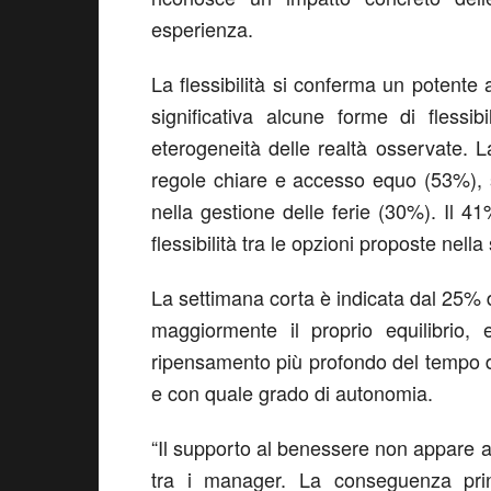
esperienza
.
La
flessibilità
si conferma
un
potente
significativa alcune forme
di flessi
eterogeneità
delle realtà osservate
.
L
regole chiare e accesso equo
(53%),
nel
la
gestione delle ferie
(30%).
I
l
41
flessibilità
tra
le
opzioni proposte nella
La
settimana cort
a
è
indicata
dal
2
5
%
d
maggiormente il proprio equilibrio
,
ripensamento più profondo del tempo d
e con quale grado di autonomia.
“
Il supporto al benessere non appare 
tra i manager
.
La conseguenza prin