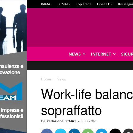
BitMAT
BitMATv
Top Trade
Linea EDP
Itis Maga
NEWS
INTERNET
SICU
Home
News
Work-life balanc
sopraffatto
Da
Redazione BitMAT
-
10/06/2026