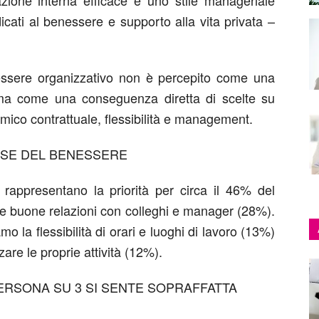
zione interna efficace
e uno
stile manageriale
icati al benessere
e
supporto alla vita privata
–
nessere organizzativo non è percepito come una
, ma come una
conseguenza diretta di scelte su
mico contrattuale, flessibilità e management.
SE DEL
BENESSERE
rappresentano
la priorità per circa il
46%
del
e
buone relazioni
con colleghi e manager (28%).
amo la
flessibilità
di orari e luoghi di lavoro
(13%)
zzare
le proprie attività
(12%)
.
ERSONA SU 3
SI
SENTE
SOPRAFFATTA