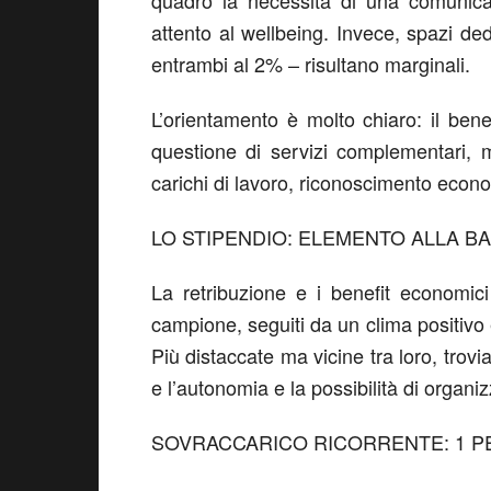
quadro la necessità di una
comunica
attento al
wellbeing
.
Invece,
spazi ded
entrambi al 2%
–
risultano marginali
.
L’
orientamento
è
molto chiaro: il be
questione di servizi complementari
carichi di lavoro, riconoscimento econo
LO STIPENDIO
:
ELEMENTO ALLA BA
La
retribuzione
e i
benefit economici
campione, seguiti da un
clima positivo
Più distaccate ma vicine tra loro,
trovi
e
l’
autonomia e la possibilità di organi
SOVRACCARICO RICORRENTE:
1 P