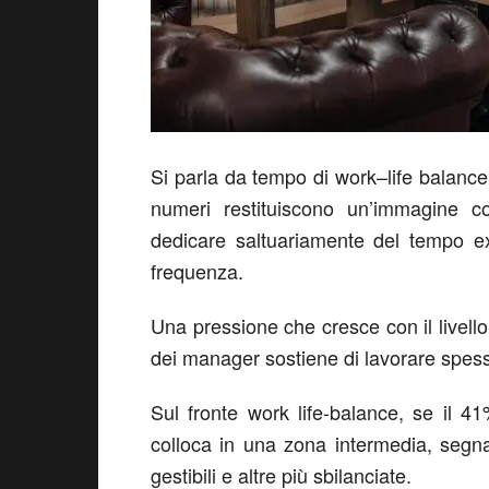
Si parla da tempo di work
–
life balanc
numeri restituiscono
un
’immagine
c
dedicare saltuariamente del tempo ex
frequenza.
Una
pressione
che
cresce con il livell
dei
manager
sostiene
di
lavora
re
spesso
Sul fronte
work life-balance
, se il 41
colloca in una zona
intermedia
, segn
gestibili e altre più sbilanciate.