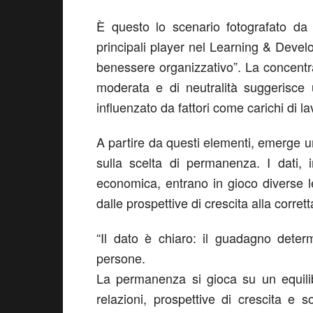
È
questo
lo scenario
fotografato
d
principali
player
nel
Learning &
Devel
benessere
organizzativo
”
.
La
concentr
moderata
e di
neutralità
suggerisce
influenzato
da
fattori
come
carichi
di la
A
partire
da questi
elementi
,
emerge
u
sulla
scelt
a
di
permanenza
. I
dati
,
i
economica
,
entrano
in
gioco
diverse
d
al
l
e
prospettive
di
crescita
alla
corrett
“
Il dato è chiaro: il guadagno deter
persone.
La permanenza si gioca su un equilibri
relazioni, prospettive di crescita e so