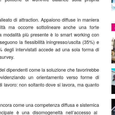
alleato
di
attraction
.
A
ppaiono diffuse i
n
maniera
bilità ma occorre sottolineare
anche
una forte
a modalità più presente è lo
smart working
con
seguono
la
flessibilità
in
ingresso/uscita
(35%) e
%
de
gli intervistati accede ad una sola forma di
 survey
.
ei dipendenti
come la soluzione che
favorirebbe
evidenziando un
orientamento verso forme di
i lavoro
: n
on soltanto dove si lavora, ma quanto
ancora come una competenza diffusa e sistemica
cipale è una disomogeneità nell’accesso al