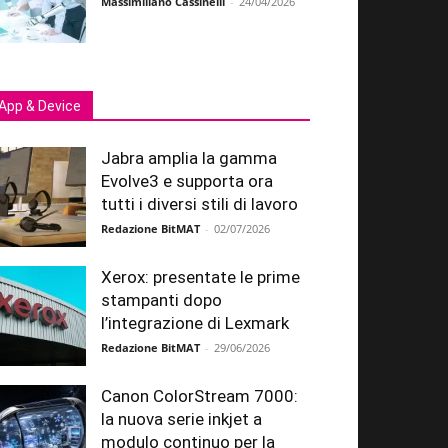
Massimiliano Cassinelli
-
24/04/2026
App & Device
Jabra amplia la gamma
Evolve3 e supporta ora
tutti i diversi stili di lavoro
Redazione BitMAT
-
02/07/2026
Xerox: presentate le prime
stampanti dopo
l’integrazione di Lexmark
Redazione BitMAT
-
29/06/2026
Canon ColorStream 7000:
la nuova serie inkjet a
modulo continuo per la