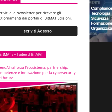
Newsletter
criviti alla Newsletter per ricevere gli
giornamenti dai portali di BitMAT Edizioni.
BitMATv – I video di BitMAT
endAI rafforza l’ecosistema: partnership,
ompetenze e innovazione per la cybersecurity
l futuro