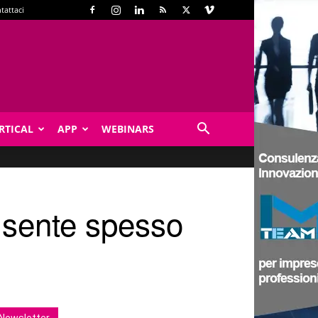
tattaci
RTICAL
APP
WEBINARS
i sente spesso