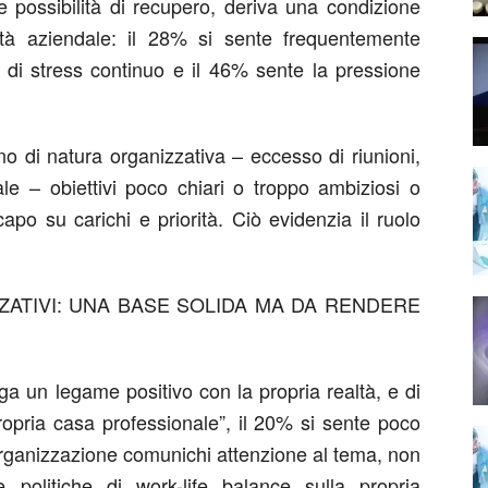
e
possibilità di recupero
,
deriva una condizione
ità aziendale:
il
28% si sente frequentemente
 di stress continuo
e
il 46%
sente la pressione
no di natura
organizzativa
–
eccesso
di
riunioni,
ale
–
obiettivi poco chiari o troppo ambiziosi o
apo su carichi e priorità.
Ciò evidenzia il ruolo
ATIVI
: UNA BASE SOLIDA MA DA RENDERE
ga un
legame positivo con l
a propria realtà
,
e
di
ropria casa professionale”
,
il 20% si sente
poco
rganizzazione
comunichi attenzione al tema,
non
e politiche di work-life balance sulla propria