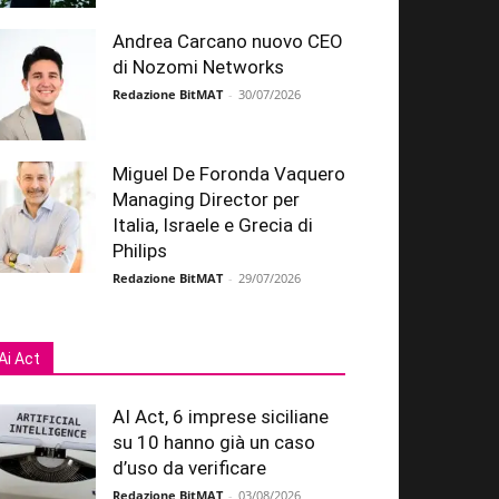
Andrea Carcano nuovo CEO
di Nozomi Networks
Redazione BitMAT
-
30/07/2026
Miguel De Foronda Vaquero
Managing Director per
Italia, Israele e Grecia di
Philips
Redazione BitMAT
-
29/07/2026
Ai Act
AI Act, 6 imprese siciliane
su 10 hanno già un caso
d’uso da verificare
Redazione BitMAT
-
03/08/2026