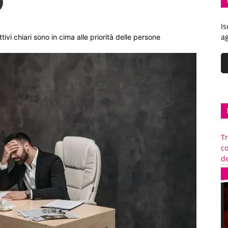
Is
ag
tivi chiari sono in cima alle priorità delle persone
Tr
c
de