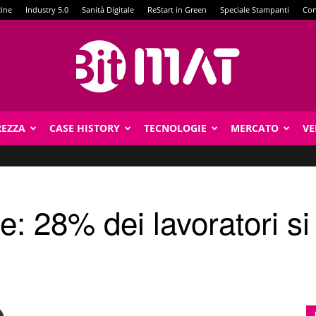
zine
Industry 5.0
Sanità Digitale
ReStart in Green
Speciale Stampanti
Con
REZZA
CASE HISTORY
TECNOLOGIE
MERCATO
VE
BitMat
e: 28% dei lavoratori s