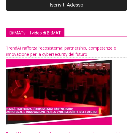
BitMATv – I video di BitMAT
TrendAI rafforza l’ecosistema: partnership, competenze e
innovazione per la cybersecurity del futuro