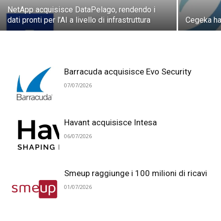
NetApp acquisisce DataPelago, rendendo i
dati pronti per l’AI a livello di infrastruttura
Cegeka ha
Barracuda acquisisce Evo Security
07/07/2026
Havant acquisisce Intesa
06/07/2026
Smeup raggiunge i 100 milioni di ricavi
01/07/2026