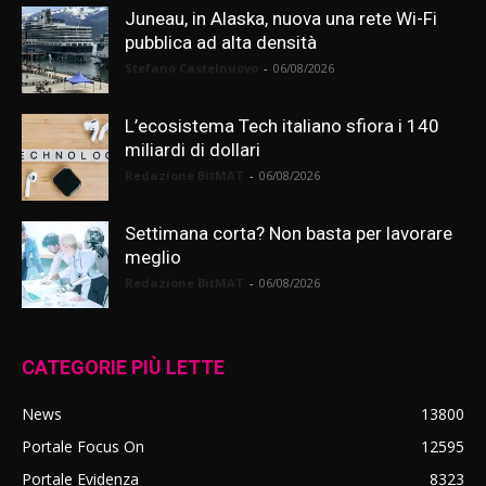
Juneau, in Alaska, nuova una rete Wi-Fi
pubblica ad alta densità
Stefano Castelnuovo
-
06/08/2026
L’ecosistema Tech italiano sfiora i 140
miliardi di dollari
Redazione BitMAT
-
06/08/2026
Settimana corta? Non basta per lavorare
meglio
Redazione BitMAT
-
06/08/2026
CATEGORIE PIÙ LETTE
News
13800
Portale Focus On
12595
Portale Evidenza
8323