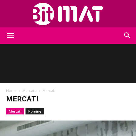
BitMat
Home
Mercato
Mercati
MERCATI
Mercati
Nomine