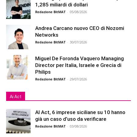
1,285 miliardi di dollari
Redazione BitMAT
-
05/08/2026
Andrea Carcano nuovo CEO di Nozomi
Networks
Redazione BitMAT
-
30/07/2026
Miguel De Foronda Vaquero Managing
Director per Italia, Israele e Grecia di
Philips
Redazione BitMAT
-
29/07/2026
Ai Act
AI Act, 6 imprese siciliane su 10 hanno
già un caso d’uso da verificare
Redazione BitMAT
-
03/08/2026