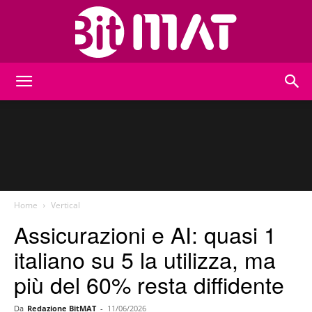
BitMat
Home
Vertical
Assicurazioni e AI: quasi 1
italiano su 5 la utilizza, ma
più del 60% resta diffidente
Da
Redazione BitMAT
-
11/06/2026