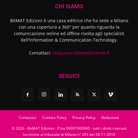
CHI SIAMO
BitMAT Edizioni è una casa editrice che ha sede a Milano
con una copertura a 360° per quanto riguarda la
comunicazione online ed offline rivolta agli specialisti
dell'lnformation & Communication Technology.
Contattaci:
redazione.bitmat@bitmat.it
SEGUICI
Contattaci
Cookies Policy
Privacy Policy
Redazione
© 2026 - BitMAT Edizioni - P.Iva 09091900960 - tutti i diritti riservati
Iscrizione al tribunale di Milano n° 295 del 28-11-2018