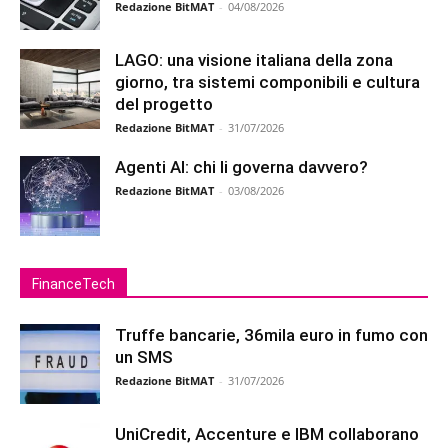
Redazione BitMAT
-
04/08/2026
LAGO: una visione italiana della zona
giorno, tra sistemi componibili e cultura
del progetto
Redazione BitMAT
-
31/07/2026
Agenti AI: chi li governa davvero?
Redazione BitMAT
-
03/08/2026
FinanceTech
Truffe bancarie, 36mila euro in fumo con
un SMS
Redazione BitMAT
-
31/07/2026
UniCredit, Accenture e IBM collaborano