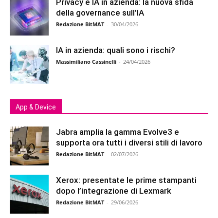
Privacy e IA in azienda: la nuova sfida
della governance sull’IA
Redazione BitMAT
-
30/04/2026
IA in azienda: quali sono i rischi?
Massimiliano Cassinelli
-
24/04/2026
App & Device
Jabra amplia la gamma Evolve3 e
supporta ora tutti i diversi stili di lavoro
Redazione BitMAT
-
02/07/2026
Xerox: presentate le prime stampanti
dopo l’integrazione di Lexmark
Redazione BitMAT
-
29/06/2026