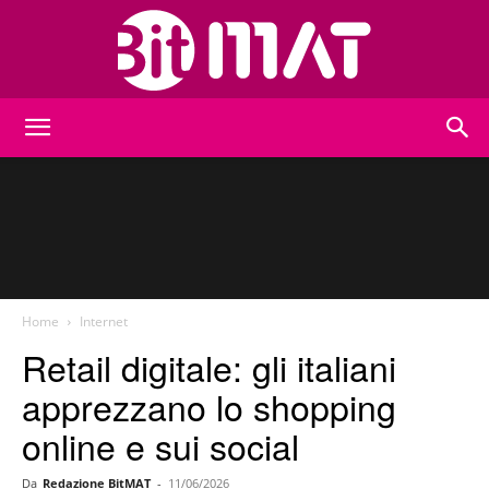
BitMat
Home
Internet
Retail digitale: gli italiani
apprezzano lo shopping
online e sui social
Da
Redazione BitMAT
-
11/06/2026