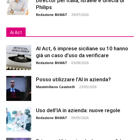
Director per Italia, Israele e Grecia di
Philips
Redazione BitMAT
-
29/07/2026
Ai Act
AI Act, 6 imprese siciliane su 10 hanno
già un caso d’uso da verificare
Redazione BitMAT
-
03/08/2026
Posso utilizzare l’AI in azienda?
Massimiliano Cassinelli
-
23/05/2026
Uso dell’IA in azienda: nuove regole
Redazione BitMAT
-
09/05/2026