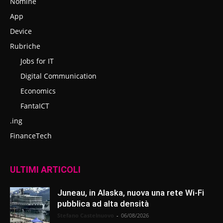
Nomine
App
Device
Rubriche
Jobs for IT
Digital Communication
Economics
FantaICT
.ing
FinanceTech
ULTIMI ARTICOLI
Juneau, in Alaska, nuova una rete Wi-Fi
pubblica ad alta densità
Stefano Castelnuovo
-
06/08/2026