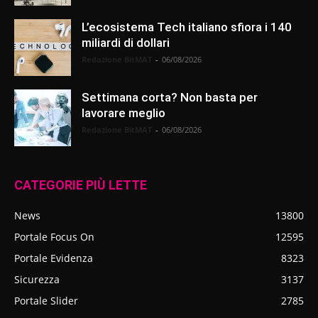
L’ecosistema Tech italiano sfiora i 140
miliardi di dollari
Redazione BitMAT
-
06/08/2026
Settimana corta? Non basta per
lavorare meglio
Redazione BitMAT
-
06/08/2026
CATEGORIE PIÙ LETTE
News
13800
Portale Focus On
12595
Portale Evidenza
8323
Sicurezza
3137
Portale Slider
2785