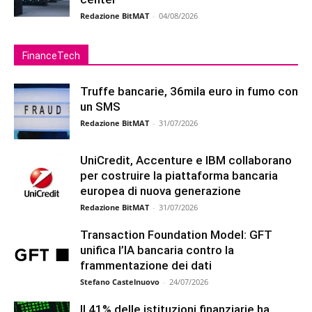
Redazione BitMAT
-
04/08/2026
FinanceTech
Truffe bancarie, 36mila euro in fumo con
un SMS
Redazione BitMAT
-
31/07/2026
UniCredit, Accenture e IBM collaborano
per costruire la piattaforma bancaria
europea di nuova generazione
Redazione BitMAT
-
31/07/2026
Transaction Foundation Model: GFT
unifica l’IA bancaria contro la
frammentazione dei dati
Stefano Castelnuovo
-
24/07/2026
Il 41% delle istituzioni finanziarie ha