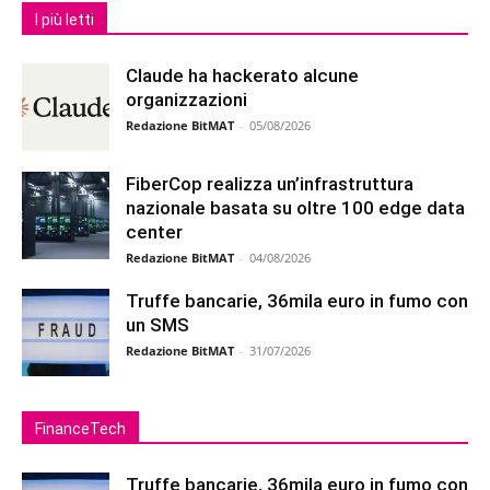
I più letti
Claude ha hackerato alcune
organizzazioni
Redazione BitMAT
-
05/08/2026
FiberCop realizza un’infrastruttura
nazionale basata su oltre 100 edge data
center
Redazione BitMAT
-
04/08/2026
Truffe bancarie, 36mila euro in fumo con
un SMS
Redazione BitMAT
-
31/07/2026
FinanceTech
Truffe bancarie, 36mila euro in fumo con