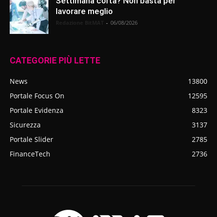
Settimana corta? Non basta per
lavorare meglio
Redazione BitMAT
-
06/08/2026
CATEGORIE PIÙ LETTE
News
13800
Portale Focus On
12595
Portale Evidenza
8323
Sicurezza
3137
Portale Slider
2785
FinanceTech
2736