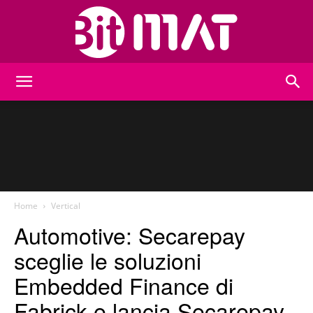
BitMat
Home
Vertical
Automotive: Secarepay
sceglie le soluzioni
Embedded Finance di
Fabrick e lancia Secarepay