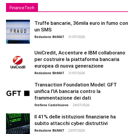
FinanceTech
Truffe bancarie, 36mila euro in fumo con
un SMS
Redazione BitMAT
-
31/07/2026
UniCredit, Accenture e IBM collaborano
per costruire la piattaforma bancaria
europea di nuova generazione
Redazione BitMAT
-
31/07/2026
Transaction Foundation Model: GFT
unifica l’IA bancaria contro la
frammentazione dei dati
Stefano Castelnuovo
-
24/07/2026
Il 41% delle istituzioni finanziarie ha
subito attacchi cyber distruttivi
Redazione BitMAT
-
23/07/2026