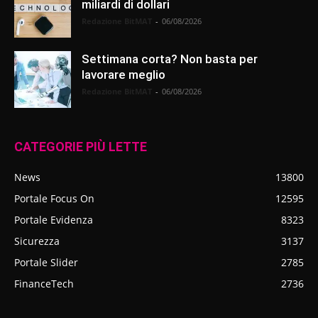
miliardi di dollari
Redazione BitMAT
-
06/08/2026
Settimana corta? Non basta per
lavorare meglio
Redazione BitMAT
-
06/08/2026
CATEGORIE PIÙ LETTE
News
13800
Portale Focus On
12595
Portale Evidenza
8323
Sicurezza
3137
Portale Slider
2785
FinanceTech
2736