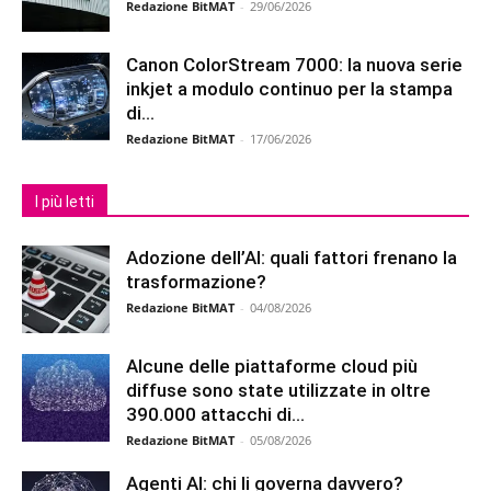
Redazione BitMAT
-
29/06/2026
Canon ColorStream 7000: la nuova serie
inkjet a modulo continuo per la stampa
di...
Redazione BitMAT
-
17/06/2026
I più letti
Adozione dell’AI: quali fattori frenano la
trasformazione?
Redazione BitMAT
-
04/08/2026
Alcune delle piattaforme cloud più
diffuse sono state utilizzate in oltre
390.000 attacchi di...
Redazione BitMAT
-
05/08/2026
Agenti AI: chi li governa davvero?