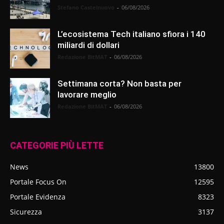
Stefano Castelnuovo
-
06/08/2026
L’ecosistema Tech italiano sfiora i 140
miliardi di dollari
Redazione BitMAT
-
06/08/2026
Settimana corta? Non basta per
lavorare meglio
Redazione BitMAT
-
06/08/2026
CATEGORIE PIÙ LETTE
News
13800
Portale Focus On
12595
Portale Evidenza
8323
Sicurezza
3137