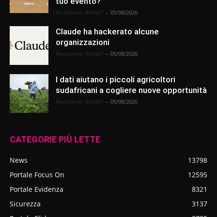
tuo evento?
Redazione BitMAT
-
05/08/2026
Claude ha hackerato alcune
organizzazioni
Redazione BitMAT
-
05/08/2026
I dati aiutano i piccoli agricoltori
sudafricani a cogliere nuove opportunità
Redazione BitMAT
-
05/08/2026
CATEGORIE PIÙ LETTE
News
13798
Portale Focus On
12595
Portale Evidenza
8321
Sicurezza
3137