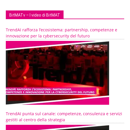
BitMATv – I video di BitMAT
TrendAI rafforza l’ecosistema: partnership, competenze e
innovazione per la cybersecurity del futuro
TrendAI punta sul canale: competenze, consulenza e servizi
gestiti al centro della strategia