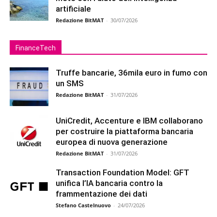
artificiale
Redazione BitMAT
-
30/07/2026
FinanceTech
Truffe bancarie, 36mila euro in fumo con
un SMS
Redazione BitMAT
-
31/07/2026
UniCredit, Accenture e IBM collaborano
per costruire la piattaforma bancaria
europea di nuova generazione
Redazione BitMAT
-
31/07/2026
Transaction Foundation Model: GFT
unifica l’IA bancaria contro la
frammentazione dei dati
Stefano Castelnuovo
-
24/07/2026