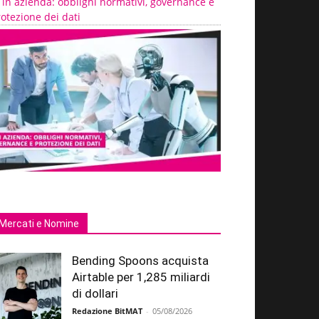
 in azienda: obblighi normativi, governance e
otezione dei dati
Mercati e Nomine
Bending Spoons acquista
Airtable per 1,285 miliardi
di dollari
Redazione BitMAT
-
05/08/2026