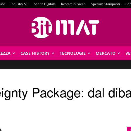
zine
Industry 5.0
Sanità Digitale
ReStart in Green
Speciale Stampanti
Con
REZZA
CASE HISTORY
TECNOLOGIE
MERCATO
VE
BitMat
gnty Package: dal dibat