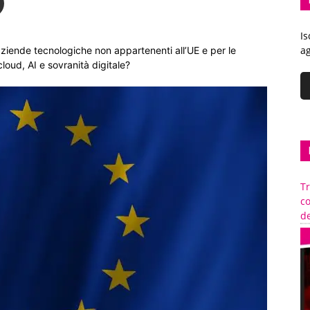
Is
ag
aziende tecnologiche non appartenenti all’UE e per le
loud, AI e sovranità digitale?
Tr
c
de