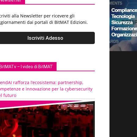
Newsletter
criviti alla Newsletter per ricevere gli
giornamenti dai portali di BitMAT Edizioni.
BitMATv – I video di BitMAT
endAI rafforza l’ecosistema: partnership,
ompetenze e innovazione per la cybersecurity
l futuro