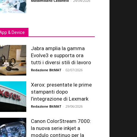
Massimiliano Cassinelli
-
24/04/2026
App & Device
Jabra amplia la gamma
Evolve3 e supporta ora
tutti i diversi stili di lavoro
Redazione BitMAT
-
02/07/2026
Xerox: presentate le prime
stampanti dopo
l’integrazione di Lexmark
Redazione BitMAT
-
29/06/2026
Canon ColorStream 7000:
la nuova serie inkjet a
modulo continuo per la