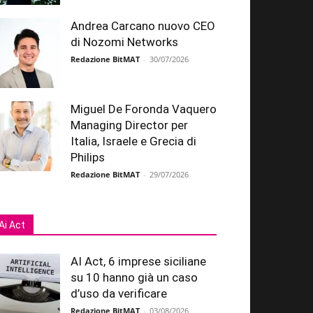
Andrea Carcano nuovo CEO
di Nozomi Networks
Redazione BitMAT
-
30/07/2026
Miguel De Foronda Vaquero
Managing Director per
Italia, Israele e Grecia di
Philips
Redazione BitMAT
-
29/07/2026
Ai Act
AI Act, 6 imprese siciliane
su 10 hanno già un caso
d’uso da verificare
Redazione BitMAT
-
03/08/2026