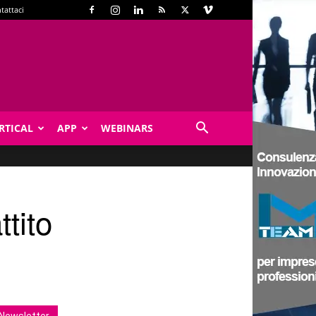
tattaci
RTICAL
APP
WEBINARS
tito