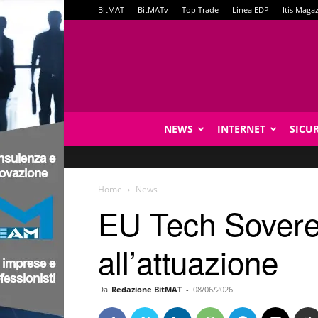
BitMAT
BitMATv
Top Trade
Linea EDP
Itis Maga
NEWS
INTERNET
SICU
Home
News
EU Tech Soverei
all’attuazione
Da
Redazione BitMAT
-
08/06/2026