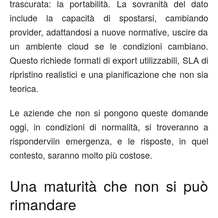
trascurata: la
portabilità
. La sovranità del dato
include la capacità di spostarsi
,
cambia
ndo
provider, adatt
andosi
a nuove normative,
uscire
da
un ambiente cloud se le condizioni cambiano.
Questo richiede formati di export utilizzabili, SLA di
r
ipristino
realistici e una pianificazione che non sia
teorica.
Le
aziende
che non si pongono queste domande
oggi, in condizioni di normalità, si troveranno a
risponder
vi
in emergenza
, e
le risposte, in quel
contesto, s
aranno
molto più costose.
Una maturità che non si può
rimandare