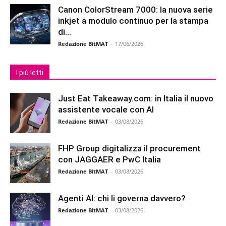
Canon ColorStream 7000: la nuova serie
inkjet a modulo continuo per la stampa
di...
Redazione BitMAT
-
17/06/2026
I più letti
Just Eat Takeaway.com: in Italia il nuovo
assistente vocale con AI
Redazione BitMAT
-
03/08/2026
FHP Group digitalizza il procurement
con JAGGAER e PwC Italia
Redazione BitMAT
-
03/08/2026
Agenti AI: chi li governa davvero?
Redazione BitMAT
-
03/08/2026