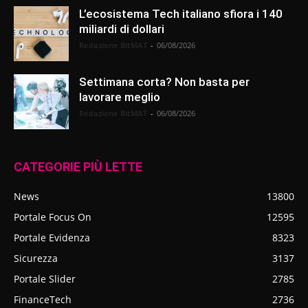
L’ecosistema Tech italiano sfiora i 140
miliardi di dollari
Redazione BitMAT
-
06/08/2026
Settimana corta? Non basta per
lavorare meglio
Redazione BitMAT
-
06/08/2026
CATEGORIE PIÙ LETTE
News
13800
Portale Focus On
12595
Portale Evidenza
8323
Sicurezza
3137
Portale Slider
2785
FinanceTech
2736