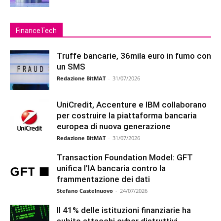
FinanceTech
Truffe bancarie, 36mila euro in fumo con
un SMS
Redazione BitMAT
-
31/07/2026
UniCredit, Accenture e IBM collaborano
per costruire la piattaforma bancaria
europea di nuova generazione
Redazione BitMAT
-
31/07/2026
Transaction Foundation Model: GFT
unifica l’IA bancaria contro la
frammentazione dei dati
Stefano Castelnuovo
-
24/07/2026
Il 41% delle istituzioni finanziarie ha
subito attacchi cyber distruttivi