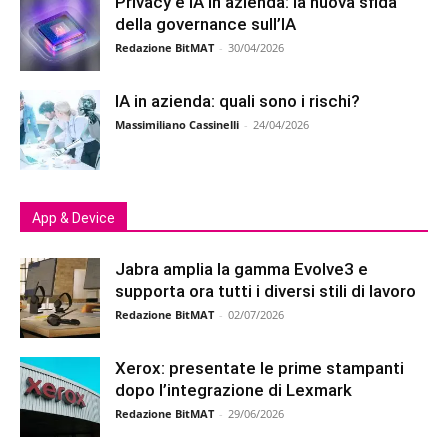
Privacy e IA in azienda: la nuova sfida
della governance sull’IA
Redazione BitMAT
-
30/04/2026
IA in azienda: quali sono i rischi?
Massimiliano Cassinelli
-
24/04/2026
App & Device
Jabra amplia la gamma Evolve3 e
supporta ora tutti i diversi stili di lavoro
Redazione BitMAT
-
02/07/2026
Xerox: presentate le prime stampanti
dopo l’integrazione di Lexmark
Redazione BitMAT
-
29/06/2026