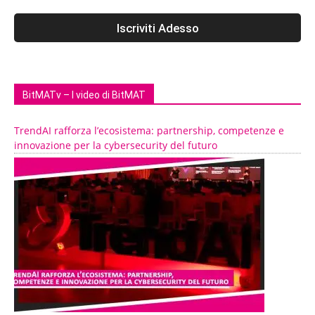
BitMATv – I video di BitMAT
TrendAI rafforza l’ecosistema: partnership, competenze e
innovazione per la cybersecurity del futuro