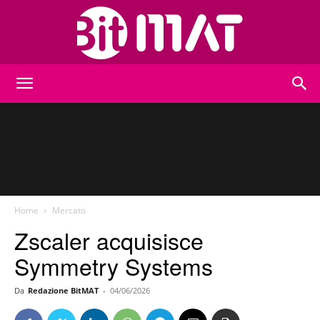
BitMat
Home
Mercato
Zscaler acquisisce
Symmetry Systems
Da
Redazione BitMAT
-
04/06/2026