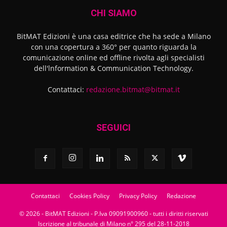
CHI SIAMO
BitMAT Edizioni è una casa editrice che ha sede a Milano
con una copertura a 360° per quanto riguarda la
comunicazione online ed offline rivolta agli specialisti
dell'lnformation & Communication Technology.
Contattaci:
redazione.bitmat@bitmat.it
SEGUICI
Contattaci
Cookies Policy
Privacy Policy
Redazione
© 2026 - BitMAT Edizioni - P.Iva 09091900960 - tutti i diritti riservati
Iscrizione al tribunale di Milano n° 295 del 28-11-2018