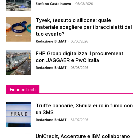
Stefano Castelnuovo
-
06/08/2026
Tyvek, tessuto o silicone: quale
materiale scegliere per i braccialetti del
tuo evento?
Redazione BitMAT
-
05/08/2026
FHP Group digitalizza il procurement
con JAGGAER e PwC Italia
Redazione BitMAT
-
03/08/2026
FinanceTech
Truffe bancarie, 36mila euro in fumo con
un SMS
Redazione BitMAT
-
31/07/2026
UniCredit, Accenture e IBM collaborano