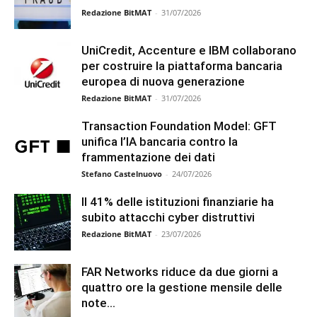
Redazione BitMAT
-
31/07/2026
UniCredit, Accenture e IBM collaborano
per costruire la piattaforma bancaria
europea di nuova generazione
Redazione BitMAT
-
31/07/2026
Transaction Foundation Model: GFT
unifica l’IA bancaria contro la
frammentazione dei dati
Stefano Castelnuovo
-
24/07/2026
Il 41% delle istituzioni finanziarie ha
subito attacchi cyber distruttivi
Redazione BitMAT
-
23/07/2026
FAR Networks riduce da due giorni a
quattro ore la gestione mensile delle
note...