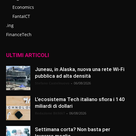
Economics
FantaICT
.ing
FinanceTech
ULTIMI ARTICOLI
Juneau, in Alaska, nuova una rete Wi-Fi
pubblica ad alta densità
Stefano Castelnuovo
-
06/08/2026
L’ecosistema Tech italiano sfiora i 140
miliardi di dollari
Redazione BitMAT
-
06/08/2026
Settimana corta? Non basta per
lavorare meglio