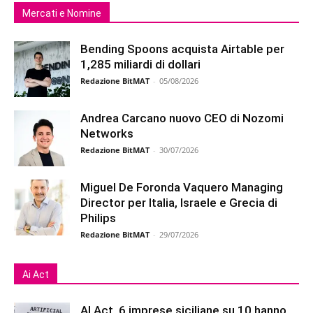
Mercati e Nomine
Bending Spoons acquista Airtable per
1,285 miliardi di dollari
Redazione BitMAT
-
05/08/2026
Andrea Carcano nuovo CEO di Nozomi
Networks
Redazione BitMAT
-
30/07/2026
Miguel De Foronda Vaquero Managing
Director per Italia, Israele e Grecia di
Philips
Redazione BitMAT
-
29/07/2026
Ai Act
AI Act, 6 imprese siciliane su 10 hanno