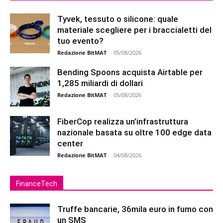
Tyvek, tessuto o silicone: quale
materiale scegliere per i braccialetti del
tuo evento?
Redazione BitMAT
-
05/08/2026
Bending Spoons acquista Airtable per
1,285 miliardi di dollari
Redazione BitMAT
-
05/08/2026
FiberCop realizza un’infrastruttura
nazionale basata su oltre 100 edge data
center
Redazione BitMAT
-
04/08/2026
FinanceTech
Truffe bancarie, 36mila euro in fumo con
un SMS