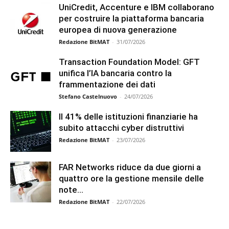
UniCredit, Accenture e IBM collaborano
per costruire la piattaforma bancaria
europea di nuova generazione
Redazione BitMAT
-
31/07/2026
Transaction Foundation Model: GFT
unifica l’IA bancaria contro la
frammentazione dei dati
Stefano Castelnuovo
-
24/07/2026
Il 41% delle istituzioni finanziarie ha
subito attacchi cyber distruttivi
Redazione BitMAT
-
23/07/2026
FAR Networks riduce da due giorni a
quattro ore la gestione mensile delle
note...
Redazione BitMAT
-
22/07/2026