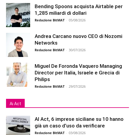
Bending Spoons acquista Airtable per
1,285 miliardi di dollari
Redazione BitMAT
-
05/08/2026
Andrea Carcano nuovo CEO di Nozomi
Networks
Redazione BitMAT
-
30/07/2026
Miguel De Foronda Vaquero Managing
Director per Italia, Israele e Grecia di
Philips
Redazione BitMAT
-
29/07/2026
Ai Act
AI Act, 6 imprese siciliane su 10 hanno
già un caso d’uso da verificare
Redazione BitMAT
-
03/08/2026