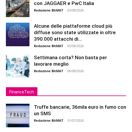
con JAGGAER e PwC Italia
Redazione BitMAT
-
03/08/2026
Alcune delle piattaforme cloud più
diffuse sono state utilizzate in oltre
390.000 attacchi di...
Redazione BitMAT
-
05/08/2026
Settimana corta? Non basta per
lavorare meglio
Redazione BitMAT
-
06/08/2026
FinanceTech
Truffe bancarie, 36mila euro in fumo con
un SMS
Redazione BitMAT
-
31/07/2026