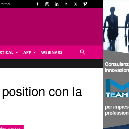
tattaci
RTICAL
APP
WEBINARS
 position con la