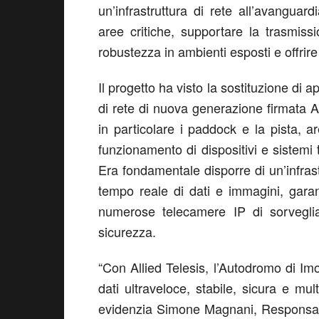
un’infrastruttura di rete all’avanguard
aree critiche, supportare la trasmiss
robustezza in ambienti esposti e offrire s
Il progetto ha visto la sostituzione di a
di rete di nuova generazione
firmata
A
in particolare i paddock e la pista,
ar
funzionamento di dispositivi e sistemi t
Era fondamentale disporre di un
’
infras
tempo reale di dati e immagini, gar
numerose telecamere IP di sorveglian
sicurezza.
“
Con Allied
Telesis
,
l
’
Autodromo di Imo
dati ultraveloce, stabile,
sicura e mult
evidenzia Simone Magnani, Responsab