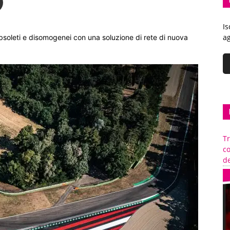
Is
ag
 obsoleti e disomogenei con una soluzione di rete di nuova
Tr
c
de