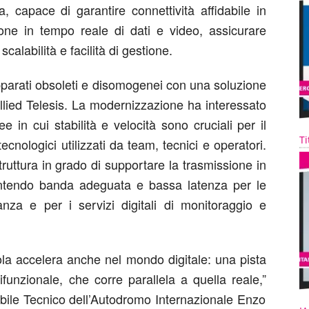
ia, capace di garantire connettività affidabile in
ione in tempo reale di dati e video, assicurare
calabilità e facilità di gestione.
pparati
obsoleti
e disomogenei con una soluzione
llied
Telesis
. La modernizzazione ha interessato
ee in cui
stabilità e velocità sono cruciali per il
Ti
ecnologici utilizzati da
team
, tecnici e operatori.
truttura in grado di supportare la trasmissione in
antendo banda adeguata e bassa latenza per le
za e per i servizi digitali di monitoraggio e
la accelera
anche nel mondo digitale: una
pista
ifunzionale, che
corre parallela a quella reale
,”
ile Tecnico dell’Autodromo
Internazionale Enzo