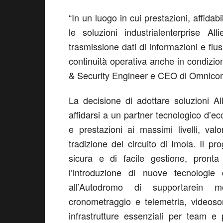
“
In un luogo in cui
prestazioni, affidabi
le soluzioni industrial
enterprise
All
trasmissione dati di informazioni e flu
continuità operativa anche in condizio
& Security Engineer e CEO di
Omnicon
La decisione di adottare soluzioni Al
affidarsi a un partner tecnologico d’e
e prestazioni ai massimi livelli, val
tradizione del circuito di Imola. Il p
sicura e di facile gestione, pront
l’introduzione di nuove tecnologie
all’Autodromo di supportare
in m
cronometraggio e telemetria, videoso
infrastrutture essenziali per
team
e
p