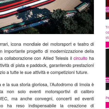
T
co
st
rari, icona mondiale del motorsport e teatro di
n importante
progetto di
modernizzazione della
la collaborazione
con Allied Telesis
il
circuito
ha
tività di pista e paddock, garantendo prestazioni
izio
a
tutte le sue attività e competizioni future.
 e la sua storia gloriosa, l’Autodromo di Imola è
ita non solo eventi
motorsportivi
di calibro
WEC, ma anche convegni, concerti ed eventi
Pe
ico ha reso indispensabile
la cr
e
azione di