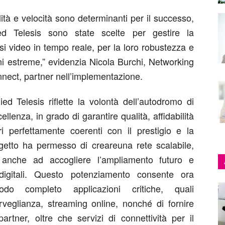
lità e velocità sono determinanti per il successo,
ied
Telesis
sono state scelte per gestire la
ssi video in tempo reale
,
per la loro robustezza e
ni estreme
,
”
evidenzia Nicola Burchi, Networking
nect
, partner nell
’
implementazione.
lied
Telesis
riflette la volontà dell’autodromo di
ccellenza,
in grado
di garantire qualità, affidabilità
ori perfettamente coerenti con il prestigio e la
rogetto ha
permesso di creare
una rete scalabile,
a
anche
ad accogliere l’
ampliamento
futur
o
e
 digitali. Questo potenziamento consente ora
odo completo
applicazioni critiche
,
quali
rveglianza, streaming online, nonché di fornire
artner
, oltre che
servizi di
connettività
per il