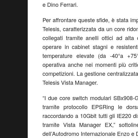
e Dino Ferrari
.
Per affrontare queste sfide, è stata im
Telesis
, caratterizzata da un core rido
collegati tramite anelli ottici ad alta 
operare in cabinet stagni e resisten
temperature elevate
(da -40
°
a +75
operativa anche nei momenti più critici
competizioni. La gestione centralizzata d
Telesis
Vista Manager.
“
I due core switch modulari SBx908-GE
tramite protocollo
EPSRing
le dorsal
raccordando a 10Gbit tutti gli IE220 di
tramite Vista Manager EX
,”
sottolin
dell
’
Autodromo Internazionale Enzo e D