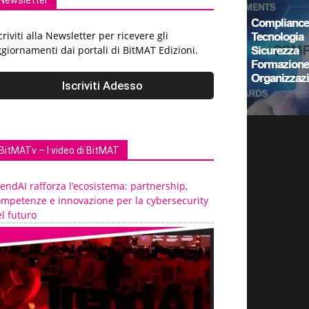
Newsletter
criviti alla Newsletter per ricevere gli
giornamenti dai portali di BitMAT Edizioni.
BitMATv – I video di BitMAT
endAI rafforza l’ecosistema: partnership,
ompetenze e innovazione per la cybersecurity
l futuro