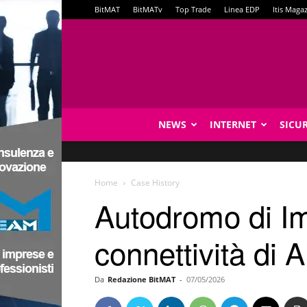
BitMAT
BitMATv
Top Trade
Linea EDP
Itis Maga
NEWS
INTERNET
SICU
Home
Case History
Autodromo di Imo
connettività di A
Da
Redazione BitMAT
-
07/05/2026