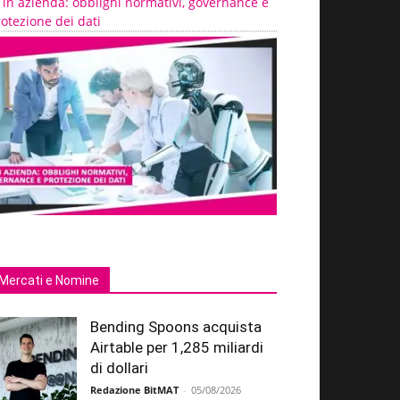
 in azienda: obblighi normativi, governance e
otezione dei dati
Mercati e Nomine
Bending Spoons acquista
Airtable per 1,285 miliardi
di dollari
Redazione BitMAT
-
05/08/2026