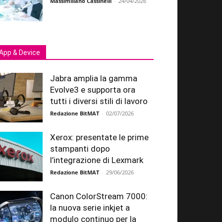
Massimiliano Cassinelli
-
24/04/2026
App & Device
Jabra amplia la gamma
Evolve3 e supporta ora
tutti i diversi stili di lavoro
Redazione BitMAT
-
02/07/2026
Xerox: presentate le prime
stampanti dopo
l’integrazione di Lexmark
Redazione BitMAT
-
29/06/2026
Canon ColorStream 7000:
la nuova serie inkjet a
modulo continuo per la