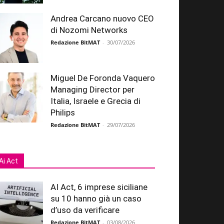
Andrea Carcano nuovo CEO
di Nozomi Networks
Redazione BitMAT
-
30/07/2026
Miguel De Foronda Vaquero
Managing Director per
Italia, Israele e Grecia di
Philips
Redazione BitMAT
-
29/07/2026
Ai Act
AI Act, 6 imprese siciliane
su 10 hanno già un caso
d’uso da verificare
Redazione BitMAT
-
03/08/2026