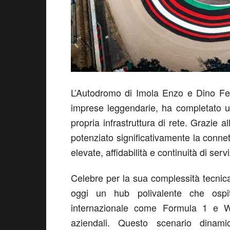
L’Autodromo di Imola Enzo e Dino Fer
imprese leggendarie, ha completato
u
propri
a infrastruttura di rete.
Grazie al
potenziato significativamente la connet
elevate, affidabilità e continuità di serv
C
elebre
per la sua complessità tecnica
oggi un hub polivalente che osp
internazionale come Formula 1 e 
aziendali. Questo scenario dinam