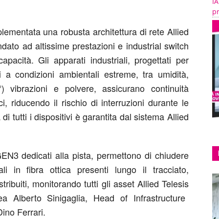
IA
pr
plementata una robusta architettura di rete Allied
ndato ad altissime prestazioni e
industrial
switch
capacità. Gli apparati industriali, progettati per
ti a condizioni ambientali estreme
,
tra
umidità,
°)
vibrazioni e polvere, assicurano continuità
, riducendo il rischio di interruzioni durante le
i tutti i dispositivi è garantita dal sistema Allied
N3 dedicati alla pista, permettono di chiudere
i in fibra ottica presenti lungo il tracciato,
stribuiti
, monitorando tutti gli asset Allied
Telesis
ea Alberto Sinigaglia, Head of Infrastructure
ino Ferrari.