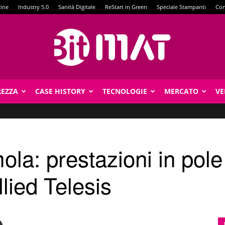
zine
Industry 5.0
Sanità Digitale
ReStart in Green
Speciale Stampanti
Con
REZZA
CASE HISTORY
TECNOLOGIE
MERCATO
VE
BitMat
la: prestazioni in pole
llied Telesis