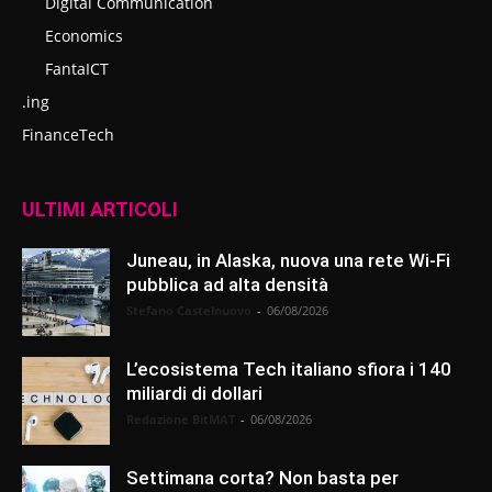
Digital Communication
Economics
FantaICT
.ing
FinanceTech
ULTIMI ARTICOLI
Juneau, in Alaska, nuova una rete Wi-Fi
pubblica ad alta densità
Stefano Castelnuovo
-
06/08/2026
L’ecosistema Tech italiano sfiora i 140
miliardi di dollari
Redazione BitMAT
-
06/08/2026
Settimana corta? Non basta per