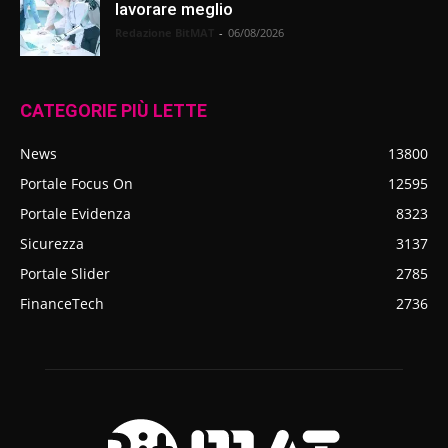
lavorare meglio
Redazione BitMAT
-
06/08/2026
CATEGORIE PIÙ LETTE
News
13800
Portale Focus On
12595
Portale Evidenza
8323
Sicurezza
3137
Portale Slider
2785
FinanceTech
2736