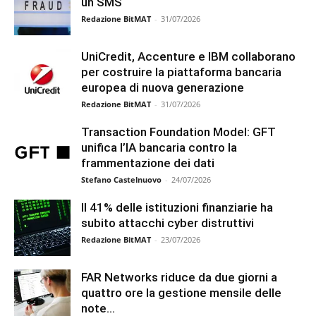
un SMS
Redazione BitMAT
-
31/07/2026
UniCredit, Accenture e IBM collaborano
per costruire la piattaforma bancaria
europea di nuova generazione
Redazione BitMAT
-
31/07/2026
Transaction Foundation Model: GFT
unifica l’IA bancaria contro la
frammentazione dei dati
Stefano Castelnuovo
-
24/07/2026
Il 41% delle istituzioni finanziarie ha
subito attacchi cyber distruttivi
Redazione BitMAT
-
23/07/2026
FAR Networks riduce da due giorni a
quattro ore la gestione mensile delle
note...