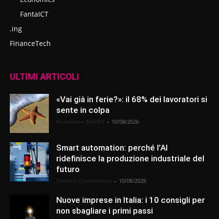
FantaICT
.ing
FinanceTech
ULTIMI ARTICOLI
«Vai già in ferie?»: il 68% dei lavoratori si
sente in colpa
Redazione BitMAT
-
10/08/2026
Smart automation: perché l’AI
ridefinisce la produzione industriale del
futuro
Stefano Castelnuovo
-
10/08/2026
Nuove imprese in Italia: i 10 consigli per
non sbagliare i primi passi