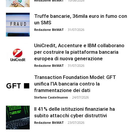
Redazione BitMAT
-
10/08/2026
Truffe bancarie, 36mila euro in fumo con
un SMS
Redazione BitMAT
-
31/07/2026
UniCredit, Accenture e IBM collaborano
per costruire la piattaforma bancaria
europea di nuova generazione
Redazione BitMAT
-
31/07/2026
Transaction Foundation Model: GFT
unifica l’IA bancaria contro la
frammentazione dei dati
Stefano Castelnuovo
-
24/07/2026
Il 41% delle istituzioni finanziarie ha
subito attacchi cyber distruttivi
Redazione BitMAT
-
23/07/2026