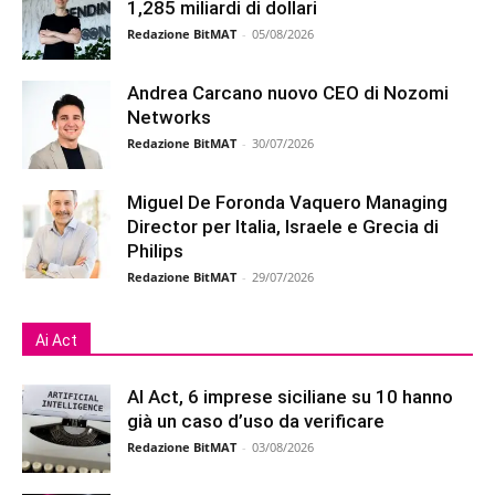
1,285 miliardi di dollari
Redazione BitMAT
-
05/08/2026
Andrea Carcano nuovo CEO di Nozomi
Networks
Redazione BitMAT
-
30/07/2026
Miguel De Foronda Vaquero Managing
Director per Italia, Israele e Grecia di
Philips
Redazione BitMAT
-
29/07/2026
Ai Act
AI Act, 6 imprese siciliane su 10 hanno
già un caso d’uso da verificare
Redazione BitMAT
-
03/08/2026