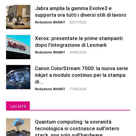
Jabra amplia la gamma Evolve3 e
supporta ora tutti i diversi stili di lavoro
Redazione BitMAT
-
02/07/2026
Xerox: presentate le prime stampanti
dopo l’integrazione di Lexmark
Redazione BitMAT
-
29/06/2026
Canon ColorStream 7000: la nuova serie
inkjet a modulo continuo per la stampa
di...
Redazione BitMAT
-
17/06/2026
I più letti
Quantum computing: la sovranità
tecnologica si costruisce sull’intero
stack, non solo sull’hardware