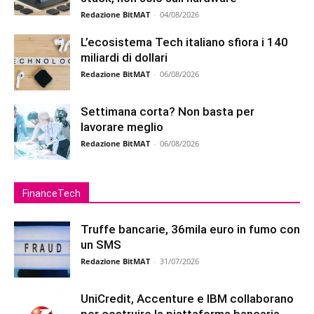
Redazione BitMAT
-
04/08/2026
L’ecosistema Tech italiano sfiora i 140
miliardi di dollari
Redazione BitMAT
-
06/08/2026
Settimana corta? Non basta per
lavorare meglio
Redazione BitMAT
-
06/08/2026
FinanceTech
Truffe bancarie, 36mila euro in fumo con
un SMS
Redazione BitMAT
-
31/07/2026
UniCredit, Accenture e IBM collaborano
per costruire la piattaforma bancaria