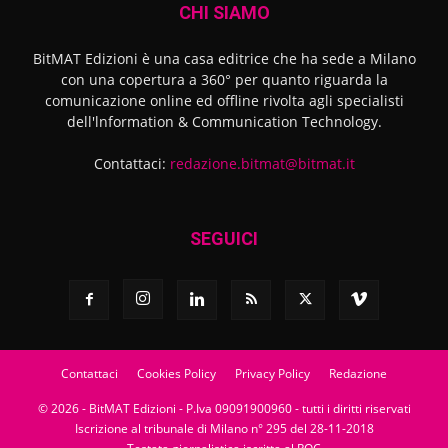
CHI SIAMO
BitMAT Edizioni è una casa editrice che ha sede a Milano
con una copertura a 360° per quanto riguarda la
comunicazione online ed offline rivolta agli specialisti
dell'lnformation & Communication Technology.
Contattaci:
redazione.bitmat@bitmat.it
SEGUICI
Contattaci
Cookies Policy
Privacy Policy
Redazione
© 2026 - BitMAT Edizioni - P.Iva 09091900960 - tutti i diritti riservati
Iscrizione al tribunale di Milano n° 295 del 28-11-2018