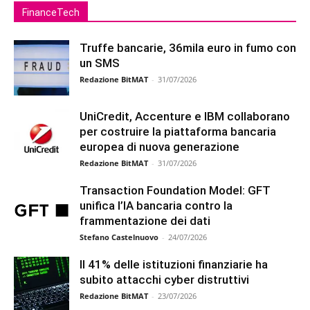
FinanceTech
Truffe bancarie, 36mila euro in fumo con
un SMS
Redazione BitMAT
-
31/07/2026
UniCredit, Accenture e IBM collaborano
per costruire la piattaforma bancaria
europea di nuova generazione
Redazione BitMAT
-
31/07/2026
Transaction Foundation Model: GFT
unifica l’IA bancaria contro la
frammentazione dei dati
Stefano Castelnuovo
-
24/07/2026
Il 41% delle istituzioni finanziarie ha
subito attacchi cyber distruttivi
Redazione BitMAT
-
23/07/2026