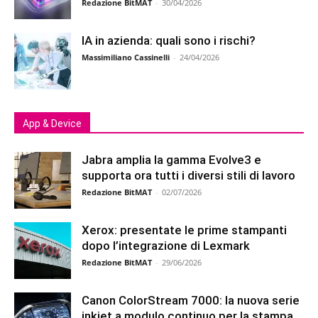
Redazione BitMAT
-
30/04/2026
IA in azienda: quali sono i rischi?
Massimiliano Cassinelli
-
24/04/2026
App & Device
Jabra amplia la gamma Evolve3 e
supporta ora tutti i diversi stili di lavoro
Redazione BitMAT
-
02/07/2026
Xerox: presentate le prime stampanti
dopo l’integrazione di Lexmark
Redazione BitMAT
-
29/06/2026
Canon ColorStream 7000: la nuova serie
inkjet a modulo continuo per la stampa