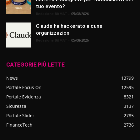
tuo evento?
Redazione BitMAT
-
05/08/2026
Claude ha hackerato alcune
organizzazioni
Redazione BitMAT
-
05/08/2026
CATEGORIE PIÙ LETTE
News
13799
Portale Focus On
12595
Portale Evidenza
8321
Sicurezza
3137
Portale Slider
2785
FinanceTech
2736