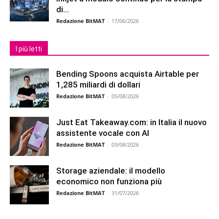
di...
Redazione BitMAT
-
17/06/2026
I più letti
Bending Spoons acquista Airtable per
1,285 miliardi di dollari
Redazione BitMAT
-
05/08/2026
Just Eat Takeaway.com: in Italia il nuovo
assistente vocale con AI
Redazione BitMAT
-
03/08/2026
Storage aziendale: il modello
economico non funziona più
Redazione BitMAT
-
31/07/2026