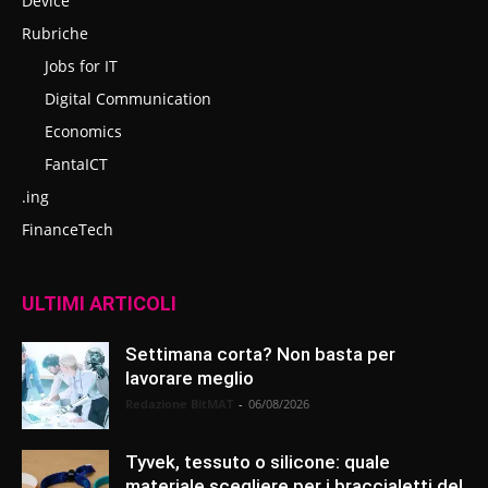
Device
Rubriche
Jobs for IT
Digital Communication
Economics
FantaICT
.ing
FinanceTech
ULTIMI ARTICOLI
Settimana corta? Non basta per
lavorare meglio
Redazione BitMAT
-
06/08/2026
Tyvek, tessuto o silicone: quale
materiale scegliere per i braccialetti del