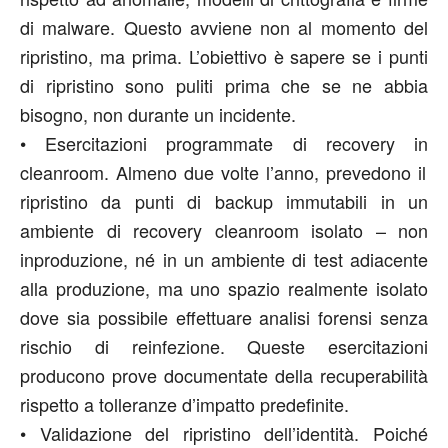
di malware. Questo avviene non al momento del
ripristino, ma
prima
. L
’
obiettivo è sapere se i punti
di ripristino sono puliti prima che se ne abbia
bisogno, non durante un incidente.
•
Esercitazioni programmate di rec
overy
in
c
leanroom.
Almeno due volte l
’
anno, prevedono il
ripristino da punti di backup immutabili in un
ambiente
di recovery
c
leanroom isolato
–
non
in
produzione,
né in
un ambiente di test adiacente
alla produzione, ma uno spazio
realmente
isolato
dove
sia possibile effettuare
analisi forens
i
senza
rischio di reinfezione. Queste esercitazioni
producono prove documentate della recuperabilità
rispetto a tolleranze d
’
impatto predefinite.
•
Validazione del r
ipristino
dell
’
identità.
Poiché