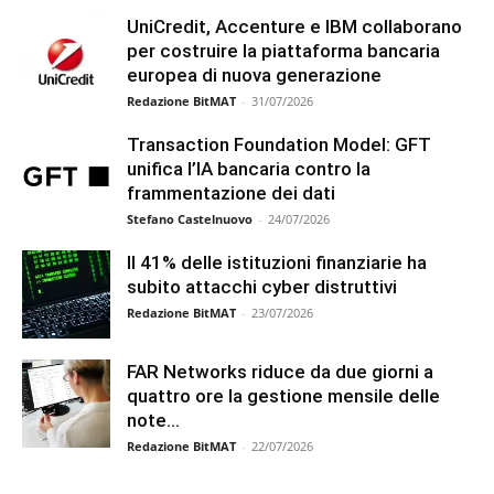
UniCredit, Accenture e IBM collaborano
per costruire la piattaforma bancaria
europea di nuova generazione
Redazione BitMAT
-
31/07/2026
Transaction Foundation Model: GFT
unifica l’IA bancaria contro la
frammentazione dei dati
Stefano Castelnuovo
-
24/07/2026
Il 41% delle istituzioni finanziarie ha
subito attacchi cyber distruttivi
Redazione BitMAT
-
23/07/2026
FAR Networks riduce da due giorni a
quattro ore la gestione mensile delle
note...
Redazione BitMAT
-
22/07/2026