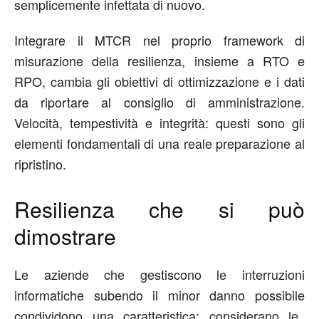
semplicemente
infettata
di nuovo
.
Integrare il MTCR nel proprio framework di
misurazione della resilienza,
insieme
a RTO e
RPO, cambia
gli obiettivi di
ottimizzazione e i dati
da riportare al consiglio di amministrazione.
Velocità, tempestività e integrità: quest
i sono gli
elementi fondamentali di una reale
preparazione al
ripristino.
Resilienza c
he si può
dimostrare
Le
aziende
che gestiscono le interruzioni
informatiche
subendo
il minor danno
possibile
condividono una caratteristica:
c
onsiderano l
e