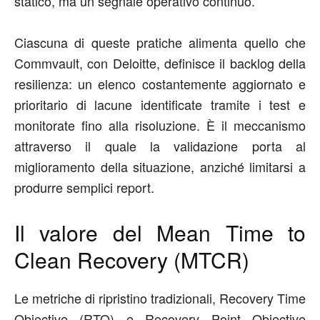
statico, ma un segnale operativo continuo.
Ciascuna di queste pratiche alimenta quello che
Commvault
, con Deloitte,
definisc
e
il backlog della
resilienza: un elenco costantemente aggiornato e
prioritario di lacune identificate tramite i test e
monitorate fino alla risoluzione. È il meccanismo
attraverso il quale la validazione porta al
miglioramento
della situazione
, anziché limitarsi a
produrre semplici r
eport
.
Il valore
del
Mean Time to
Clean Recovery
(MTCR)
Le metriche di ripristino tradizionali
,
Recovery Time
Objective (RTO) e Recovery Point Objective