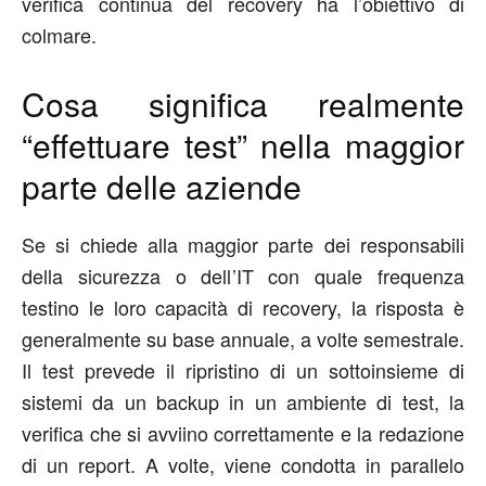
verifica continua del recovery ha l
’
obiettivo di
colmare.
Cosa significa realmente
“effettuare test”
nella maggior
parte delle
aziende
Se si chiede
alla maggior parte dei responsabili
della sicurezza o dell
’
IT con quale frequenza
test
i
no l
e
loro capacità di rec
overy
, la risposta è
generalmente su base
annuale, a volte semestrale.
Il test prevede il ripristino di un sottoinsieme di
sistemi da un backup in un ambiente di test, la
verifica che si avviino correttamente e la redazione
di un r
ep
o
rt
. A volte, viene condotta in parallelo