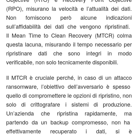
(RPO)
,
misurano la velocità e l
’
attualità
dei dati.
Non
forniscono però alcune indicazioni
sull
’
affidabilità d
ei dati che vengono ripristinati.
Il Mean Time to Clean Recovery (MTCR) colma
questa lacuna
, m
isura
ndo
il tempo necessario per
ripristinare dati che sono
integri
in modo
verificabile
, non solo tecnicamente disponibili.
Il MTCR è cruciale perché
,
in
caso di
un
attacco
ransomware, l
’
obiettivo dell
’
avversario è spesso
quello di
co
mpromettere
le opzioni di ripristino, non
solo
di
crittografare i sistemi di produzione.
Un
’
azienda
che ripristina rapidamente, ma
partendo
da un backup compromesso, non
ha
effettivamente recuperato i dati, s
i è