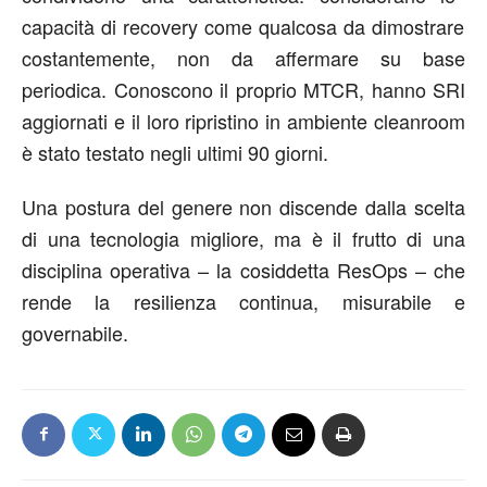
capacità di rec
overy
come qualcosa da dimostrare
co
stantemente
, non da affermare
su base
periodica
. Conoscono il
proprio
MTCR
,
hanno
SRI
aggiornati
e
il
loro r
ipristino
in ambiente
c
leanroom
è stato testato negli ultimi 90 giorni.
Una
postura
del genere
non
discende dalla scelta
di una
tecnologia migliore
, ma è
il frutto di una
disciplina operativa
–
la cosiddetta
ResOps
–
che
rende la resilienza continua, misurabile e
governabile.