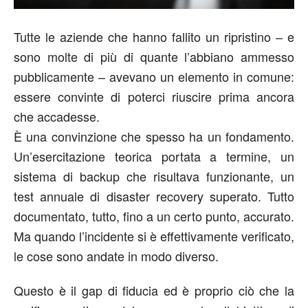
Tutte le aziende
che hanno fallito un ripristino
–
e
sono molte di più di quante l
’abbiano ammesso
pubblicamente
– avevano un elemento in comune:
essere convinte
di
poter
ci
riuscire
prima ancora
che accadesse
.
È una
convinzione
che spesso ha
un fondamento
.
Un
’
esercitazione
teorica
portat
a
a termine
,
u
n
sistema di backup che
risultava funzionante, u
n
test annuale di disaster recovery superato. Tutto
documentato
, tutto,
fino
a un certo punto, accurato.
Ma quando l
’
incidente si è effettivamente verificato
,
le cose sono andate in modo diverso
.
Questo è il
gap
di fiducia
ed è proprio ciò che la