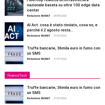
nazionale basata su oltre 100 edge data
center
Redazione BitMAT
-
04/08/2026
AI Act: cosa è stato rinviato, cosa no, e
perché il 2 agosto resta...
Redazione BitMAT
-
31/07/2026
Truffe bancarie, 36mila euro in fumo con
un SMS
Redazione BitMAT
-
31/07/2026
FinanceTech
Truffe bancarie, 36mila euro in fumo con
un SMS
Redazione BitMAT
-
31/07/2026