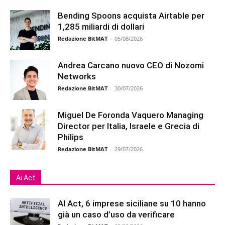
Bending Spoons acquista Airtable per
1,285 miliardi di dollari
Redazione BitMAT
-
05/08/2026
Andrea Carcano nuovo CEO di Nozomi
Networks
Redazione BitMAT
-
30/07/2026
Miguel De Foronda Vaquero Managing
Director per Italia, Israele e Grecia di
Philips
Redazione BitMAT
-
29/07/2026
Ai Act
AI Act, 6 imprese siciliane su 10 hanno
già un caso d’uso da verificare