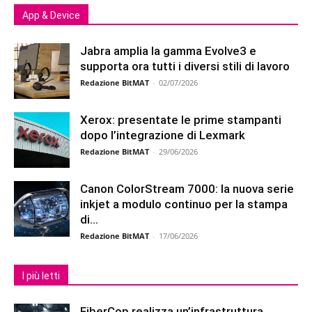
App & Device
Jabra amplia la gamma Evolve3 e
supporta ora tutti i diversi stili di lavoro
Redazione BitMAT
-
02/07/2026
Xerox: presentate le prime stampanti
dopo l’integrazione di Lexmark
Redazione BitMAT
-
29/06/2026
Canon ColorStream 7000: la nuova serie
inkjet a modulo continuo per la stampa
di...
Redazione BitMAT
-
17/06/2026
I più letti
FiberCop realizza un’infrastruttura