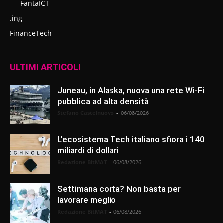
FantaICT
.ing
FinanceTech
ULTIMI ARTICOLI
Juneau, in Alaska, nuova una rete Wi-Fi
pubblica ad alta densità
Stefano Castelnuovo
-
06/08/2026
L’ecosistema Tech italiano sfiora i 140
miliardi di dollari
Redazione BitMAT
-
06/08/2026
Settimana corta? Non basta per
lavorare meglio
Redazione BitMAT
-
06/08/2026