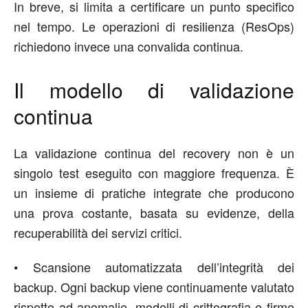
In breve,
si limita a certificare
un punto specifico
nel tempo. Le operazioni di resilienza (ResOps)
richiedono invece una convalida
continu
a
.
Il
m
odello di
v
alidazione
c
ontinua
La validazione continua del re
covery
non è un
singolo test eseguito con maggiore frequenza. È
un insieme di pratiche integrate che producono
una prova costante, basata su evidenze, della
recuperabilità dei servizi critici.
•
Scansione automatizzata dell
’
integrità dei
backup.
Ogni backup viene continuamente valutato
rispetto ad
anomalie,
modelli
di crittografia e firme