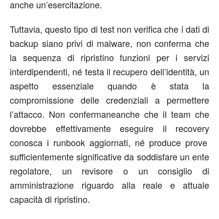
anche
un
’
esercitazione
.
Tuttavia, q
uesto tipo di tes
t non
verifica
che i dati di
backup siano privi di malware
, non
c
onferma che
la sequenza di r
ipristino
funzioni per i servizi
interdipendenti
, né t
esta il recupero dell
’
identità, un
aspetto essenziale quando
è stata
la
compromissione delle credenziali
a
perme
ttere
l
’
attacco.
Non c
onferma
neanche
che il team che
dovrebbe effettivamente eseguire il rec
overy
conosca i runbook aggiornati
, n
é produce prove
sufficientemente significative da soddisfare un ente
regolatore, un revisore o un consiglio di
amministrazione riguardo alla reale e attuale
capacità di r
ipristino
.