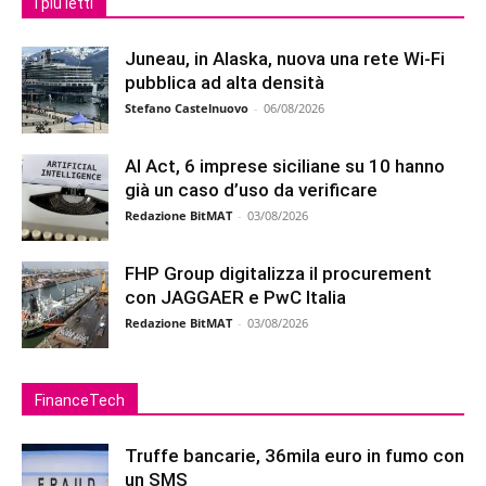
I più letti
Juneau, in Alaska, nuova una rete Wi-Fi
pubblica ad alta densità
Stefano Castelnuovo
-
06/08/2026
AI Act, 6 imprese siciliane su 10 hanno
già un caso d’uso da verificare
Redazione BitMAT
-
03/08/2026
FHP Group digitalizza il procurement
con JAGGAER e PwC Italia
Redazione BitMAT
-
03/08/2026
FinanceTech
Truffe bancarie, 36mila euro in fumo con
un SMS