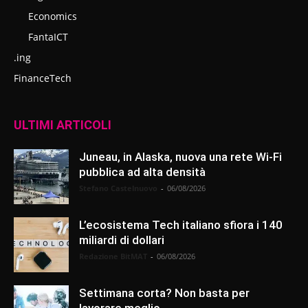
Economics
FantaICT
.ing
FinanceTech
ULTIMI ARTICOLI
Juneau, in Alaska, nuova una rete Wi-Fi
pubblica ad alta densità
Stefano Castelnuovo
-
06/08/2026
L’ecosistema Tech italiano sfiora i 140
miliardi di dollari
Redazione BitMAT
-
06/08/2026
Settimana corta? Non basta per
lavorare meglio