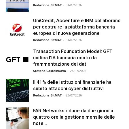
Redazione BitMAT
-
31/07/2026
UniCredit, Accenture e IBM collaborano
per costruire la piattaforma bancaria
europea di nuova generazione
Redazione BitMAT
-
31/07/2026
Transaction Foundation Model: GFT
unifica l’IA bancaria contro la
frammentazione dei dati
Stefano Castelnuovo
-
24/07/2026
Il 41% delle istituzioni finanziarie ha
subito attacchi cyber distruttivi
Redazione BitMAT
-
23/07/2026
FAR Networks riduce da due giorni a
quattro ore la gestione mensile delle
note...