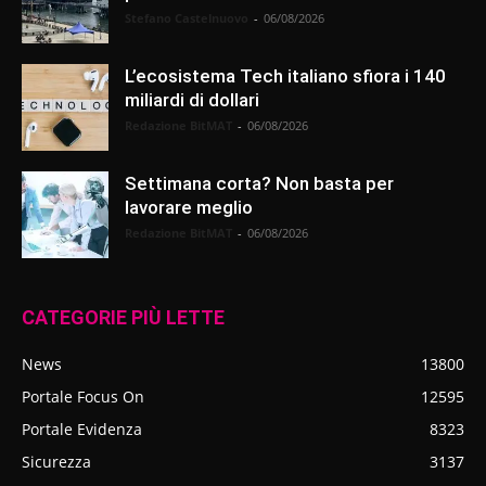
Stefano Castelnuovo
-
06/08/2026
L’ecosistema Tech italiano sfiora i 140
miliardi di dollari
Redazione BitMAT
-
06/08/2026
Settimana corta? Non basta per
lavorare meglio
Redazione BitMAT
-
06/08/2026
CATEGORIE PIÙ LETTE
News
13800
Portale Focus On
12595
Portale Evidenza
8323
Sicurezza
3137