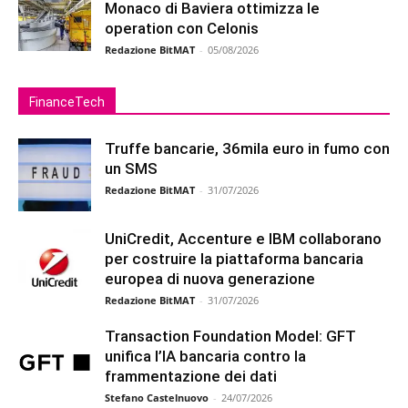
Monaco di Baviera ottimizza le
operation con Celonis
Redazione BitMAT
-
05/08/2026
FinanceTech
Truffe bancarie, 36mila euro in fumo con
un SMS
Redazione BitMAT
-
31/07/2026
UniCredit, Accenture e IBM collaborano
per costruire la piattaforma bancaria
europea di nuova generazione
Redazione BitMAT
-
31/07/2026
Transaction Foundation Model: GFT
unifica l’IA bancaria contro la
frammentazione dei dati
Stefano Castelnuovo
-
24/07/2026