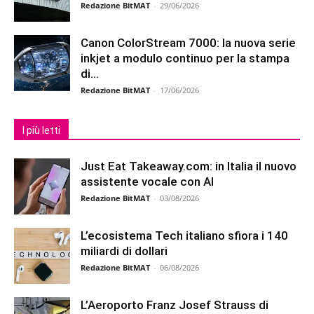
Redazione BitMAT
-
29/06/2026
Canon ColorStream 7000: la nuova serie
inkjet a modulo continuo per la stampa
di...
Redazione BitMAT
-
17/06/2026
I più letti
Just Eat Takeaway.com: in Italia il nuovo
assistente vocale con AI
Redazione BitMAT
-
03/08/2026
L’ecosistema Tech italiano sfiora i 140
miliardi di dollari
Redazione BitMAT
-
06/08/2026
L’Aeroporto Franz Josef Strauss di