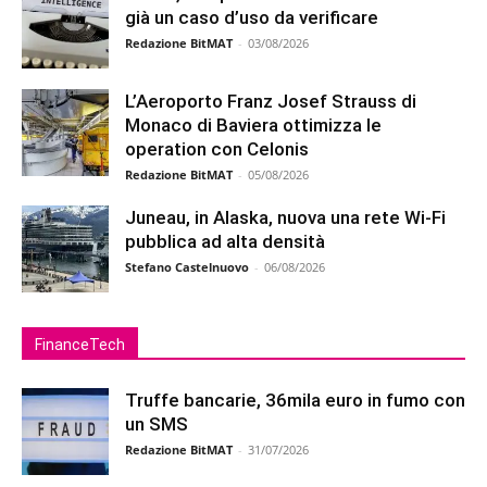
già un caso d’uso da verificare
Redazione BitMAT
-
03/08/2026
L’Aeroporto Franz Josef Strauss di
Monaco di Baviera ottimizza le
operation con Celonis
Redazione BitMAT
-
05/08/2026
Juneau, in Alaska, nuova una rete Wi-Fi
pubblica ad alta densità
Stefano Castelnuovo
-
06/08/2026
FinanceTech
Truffe bancarie, 36mila euro in fumo con
un SMS
Redazione BitMAT
-
31/07/2026