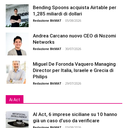
Bending Spoons acquista Airtable per
1,285 miliardi di dollari
Redazione BitMAT
-
05/08/2026
Andrea Carcano nuovo CEO di Nozomi
Networks
Redazione BitMAT
-
30/07/2026
Miguel De Foronda Vaquero Managing
Director per Italia, Israele e Grecia di
Philips
Redazione BitMAT
-
29/07/2026
Ai Act
AI Act, 6 imprese siciliane su 10 hanno
già un caso d’uso da verificare
Redazione BitMAT
-
03/08/2026