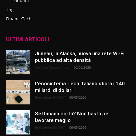
FantaICT
.ing
FinanceTech
ULTIMI ARTICOLI
Juneau, in Alaska, nuova una rete Wi-Fi
pubblica ad alta densità
Stefano Castelnuovo
-
06/08/2026
L’ecosistema Tech italiano sfiora i 140
miliardi di dollari
Redazione BitMAT
-
06/08/2026
Settimana corta? Non basta per
lavorare meglio
Redazione BitMAT
-
06/08/2026