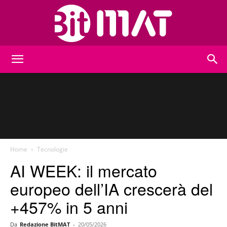
BitMat
Home
Tecnologie
AI WEEK: il mercato
europeo dell’IA crescerà del
+457% in 5 anni
Da
Redazione BitMAT
-
20/05/2026