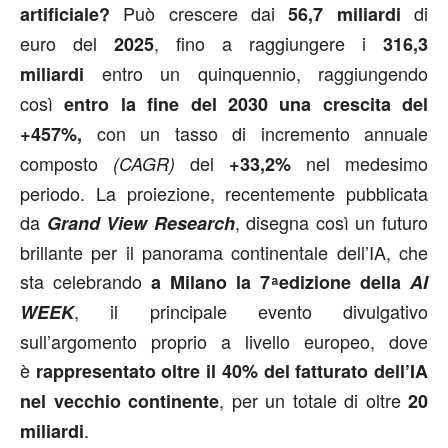
Può crescere dai
di
artificiale?
56,7 miliardi
euro
del
, fino a raggiungere i
2025
316,3
entro un quinquennio, raggiungendo
miliardi
così
entro la fine del 2030 una crescita del
con un tasso di incremento annuale
+457%,
composto
del
nel medesimo
(CAGR)
+33,2%
periodo. La proiezione, recentemente pubblicata
da
, disegna così un futuro
Grand View Research
brillante per il panorama continentale dell’IA, che
sta celebrando
a Milano la 7 ͣedizione della
AI
, il principale evento divulgativo
WEEK
sull’argomento proprio a livello europeo, dove
è
rappresentato oltre il 40% del fatturato dell’IA
, per un totale di oltre
nel vecchio continente
20
.
miliardi