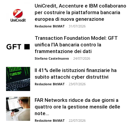
UniCredit, Accenture e IBM collaborano
per costruire la piattaforma bancaria
europea di nuova generazione
Redazione BitMAT
-
31/07/2026
Transaction Foundation Model: GFT
unifica l’IA bancaria contro la
frammentazione dei dati
Stefano Castelnuovo
-
24/07/2026
Il 41% delle istituzioni finanziarie ha
subito attacchi cyber distruttivi
Redazione BitMAT
-
23/07/2026
FAR Networks riduce da due giorni a
quattro ore la gestione mensile delle
note...
Redazione BitMAT
-
22/07/2026