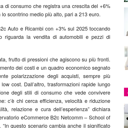
ca di consumo
che registra una crescita del
+6%
n lo scontrino medio più alto, pari a 213 euro.
 B2c
Auto e Ricambi
con
+3% sul 2025
toccando
o riguarda la vendita di automobili e pezzi di
ata, frutto di pressioni che agiscono su più fronti.
’aumento dei costi e un quadro economico segnato
nte polarizzazione degli acquisti, sempre più
e low cost. Dall’altro, trasformazioni rapide lungo
zione degli stili di consumo che vede convivere
: c’è chi cerca efficienza, velocità e riduzione
lità, relazione e cura dell’esperienza”
dichiara
’Osservatorio eCommerce B2c Netcomm – School of
. “
In questo scenario cambia anche il significato