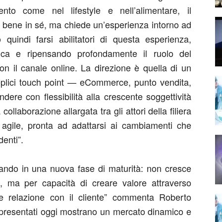
amento come nel lifestyle e nell’alimentare, il
 bene in sé, ma chiede un’esperienza intorno ad
indi farsi abilitatori di questa esperienza,
gica e ripensando profondamente il ruolo del
on il canale online. La direzione è quella di un
teplici touch point — eCommerce, punto vendita,
dere con flessibilità alla crescente soggettività
ollaborazione allargata tra gli attori della filiera
 agile, pronta
ad
adattarsi ai cambiamenti che
enti”.
trando in una nuova fase di maturità: non cresce
a, ma per capacità di creare valore attraverso
 e relazione con il cliente”
commenta
Roberto
i presentati oggi mostrano un mercato dinamico e