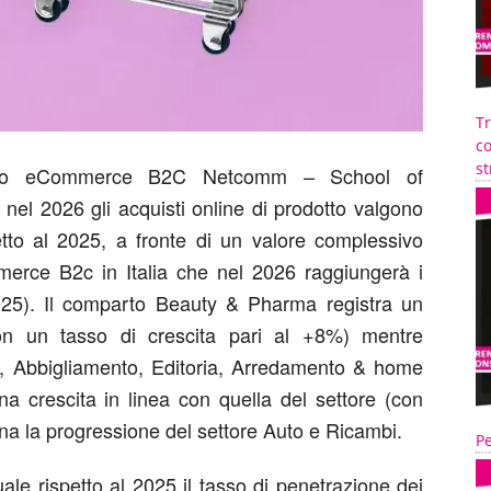
T
co
st
rio eCommerce B2C
Netcomm – School of
nel 2026 gli acquisti online di prodotto valgono
tto al 2025,
a fronte di un valore complessivo
mmerce B2c in Italia che nel 2026 raggiungerà i
025)
.
Il comparto
Beauty & Pharma
registra un
on un tasso di crescita pari al +8%) mentre
, Abbigliamento
,
Editoria, Arredamento & home
a crescita in linea con quella del settore (con
ena la progressione del settore
Auto e Ricambi
.
Pe
le rispetto al 2025 il tasso di penetrazione dei