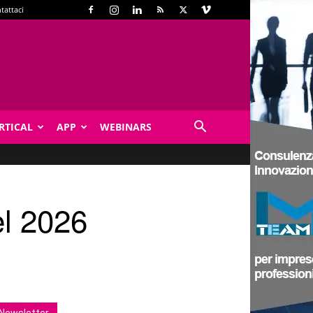
tattaci
RTICAL
APP
WEBINARS
el 2026