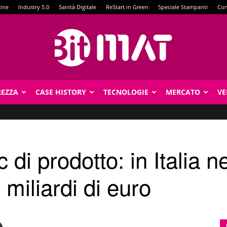
zine
Industry 5.0
Sanità Digitale
ReStart in Green
Speciale Stampanti
Con
REZZA
CASE HISTORY
TECNOLOGIE
MERCATO
VE
BitMat
i prodotto: in Italia n
 miliardi di euro