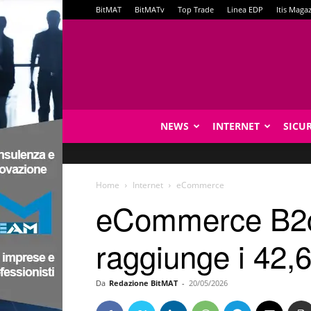
BitMAT
BitMATv
Top Trade
Linea EDP
Itis Maga
NEWS
INTERNET
SICU
Home
Internet
eCommerce
eCommerce B2c d
raggiunge i 42,6
Da
Redazione BitMAT
-
20/05/2026