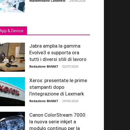
Massimiliano Cassinelli
-
24/04/2026
App & Device
Jabra amplia la gamma
Evolve3 e supporta ora
tutti i diversi stili di lavoro
Redazione BitMAT
-
02/07/2026
Xerox: presentate le prime
stampanti dopo
l’integrazione di Lexmark
Redazione BitMAT
-
29/06/2026
Canon ColorStream 7000:
la nuova serie inkjet a
modulo continuo per la