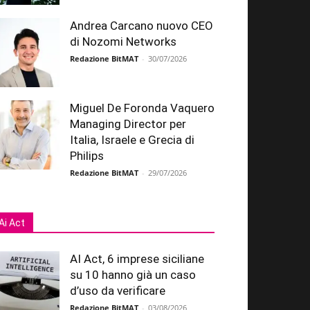
Andrea Carcano nuovo CEO
di Nozomi Networks
Redazione BitMAT
-
30/07/2026
Miguel De Foronda Vaquero
Managing Director per
Italia, Israele e Grecia di
Philips
Redazione BitMAT
-
29/07/2026
Ai Act
AI Act, 6 imprese siciliane
su 10 hanno già un caso
d’uso da verificare
Redazione BitMAT
-
03/08/2026