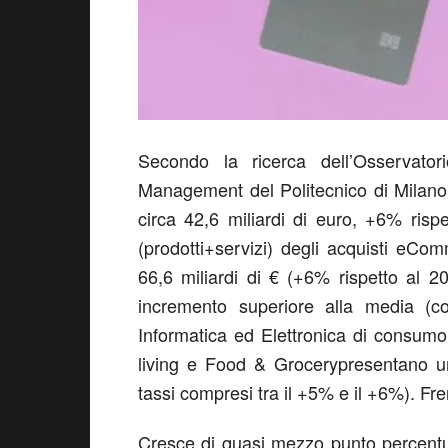
Secondo la ricerca dell’
Osservato
Management del Politecnico di Milano 
circa 42,6 miliardi di euro, +6% rispe
(prodotti+servizi) degli acquisti eCo
66,6 miliardi di € (+6% rispetto al 2
incremento superiore alla media (c
Informatica ed Elettronica di consumo
living
e
Food & Grocery
presentano un
tassi compresi tra il +5% e il +6%). Fr
Cresce di quasi mezzo punto percentua