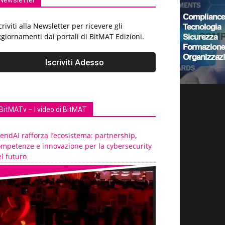
Newsletter
criviti alla Newsletter per ricevere gli
giornamenti dai portali di BitMAT Edizioni.
BitMATv – I video di BitMAT
endAI rafforza l’ecosistema: partnership,
ompetenze e innovazione per la cybersecurity
l futuro