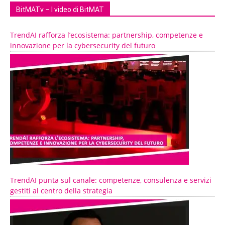
BitMATv – I video di BitMAT
TrendAI rafforza l’ecosistema: partnership, competenze e
innovazione per la cybersecurity del futuro
TrendAI punta sul canale: competenze, consulenza e servizi
gestiti al centro della strategia