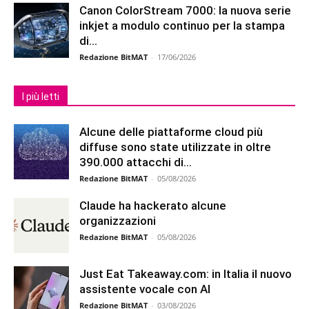
Canon ColorStream 7000: la nuova serie
inkjet a modulo continuo per la stampa
di...
Redazione BitMAT
-
17/06/2026
I più letti
Alcune delle piattaforme cloud più
diffuse sono state utilizzate in oltre
390.000 attacchi di...
Redazione BitMAT
-
05/08/2026
Claude ha hackerato alcune
organizzazioni
Redazione BitMAT
-
05/08/2026
Just Eat Takeaway.com: in Italia il nuovo
assistente vocale con AI
Redazione BitMAT
-
03/08/2026