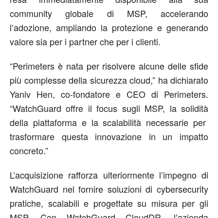
community
globale di MSP, accelerando
l’adozione, ampliando la protezione e generando
valore
sia per i partner
che
per i clienti
.
“
Perimeters è nata per risolvere alcune delle sfide
più complesse della sicurezza cloud
,” ha dichiarato
Yaniv Hen
, co-fondatore e CEO di Perimeters.
“
WatchGuard
offre
il focus sugli MSP, la
solidità
della piattaforma e la scalabilità necessarie per
trasformare questa innovazione in un impatto
concreto.”
L’acquisizione rafforza
ulteriormente
l’impegno di
WatchGuard
nel
fornire soluzioni di cybersecurity
pratiche
,
scalabili
e
progettate
su misura
per gli
MSP. Con WatchGuard CloudDR, l’azienda