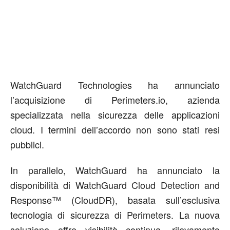
WatchGuard Technologies
ha
annuncia
to
l’acquisizione di
Perimeters.io
,
azienda
specializzata nella sicurezza delle applicazioni
cloud
. I termini dell’accordo non sono stati resi
pubblici
.
In parallelo
,
WatchGuard
ha annunciato la
disponibilità di
WatchGuard Cloud Detection and
Response™ (CloudDR)
,
b
asata sull’esclusiva
tecnologia di sicurezza di Perimeters
. La nuova
soluzione offre visibilità continua, rilevamento