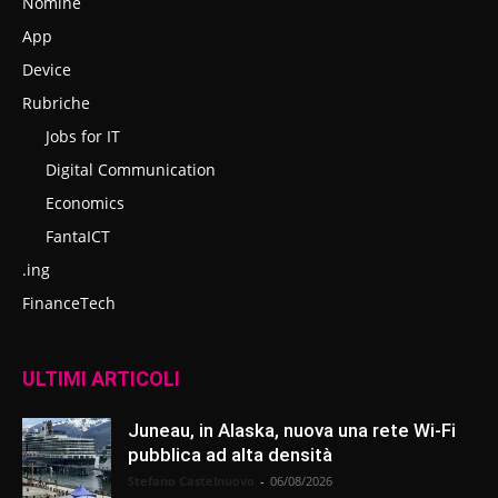
Nomine
App
Device
Rubriche
Jobs for IT
Digital Communication
Economics
FantaICT
.ing
FinanceTech
ULTIMI ARTICOLI
Juneau, in Alaska, nuova una rete Wi-Fi
pubblica ad alta densità
Stefano Castelnuovo
-
06/08/2026