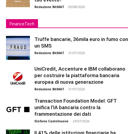
Redazione BitMAT
-
05/08/2026
FinanceTech
Truffe bancarie, 36mila euro in fumo con
un SMS
Redazione BitMAT
-
31/07/2026
UniCredit, Accenture e IBM collaborano
per costruire la piattaforma bancaria
europea di nuova generazione
Redazione BitMAT
-
31/07/2026
Transaction Foundation Model: GFT
unifica l’IA bancaria contro la
frammentazione dei dati
Stefano Castelnuovo
-
24/07/2026
Il 41% delle istituzioni finanziarie ha