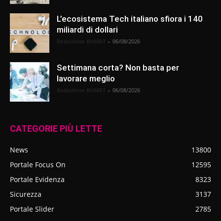
L’ecosistema Tech italiano sfiora i 140
miliardi di dollari
Redazione BitMAT
-
06/08/2026
Settimana corta? Non basta per
lavorare meglio
Redazione BitMAT
-
06/08/2026
CATEGORIE PIÙ LETTE
News
13800
Portale Focus On
12595
Portale Evidenza
8323
Sicurezza
3137
Portale Slider
2785