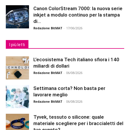
Canon ColorStream 7000: la nuova serie
inkjet a modulo continuo per la stampa
di...
Redazione BitMAT
-
17/06/2026
I più letti
L’ecosistema Tech italiano sfiora i 140
miliardi di dollari
Redazione BitMAT
-
06/08/2026
Settimana corta? Non basta per
lavorare meglio
Redazione BitMAT
-
06/08/2026
Tyvek, tessuto o silicone: quale
materiale scegliere per i braccialetti del
tuo evento?