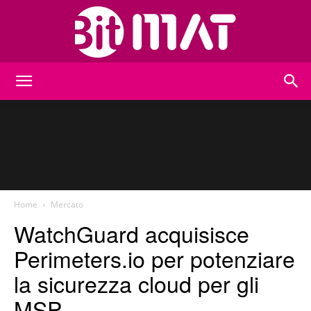
BitMat
Home
Mercato
WatchGuard acquisisce
Perimeters.io per potenziare
la sicurezza cloud per gli
MSP