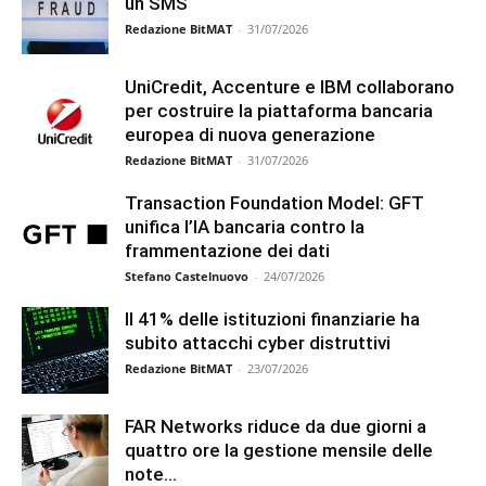
un SMS
Redazione BitMAT
-
31/07/2026
UniCredit, Accenture e IBM collaborano
per costruire la piattaforma bancaria
europea di nuova generazione
Redazione BitMAT
-
31/07/2026
Transaction Foundation Model: GFT
unifica l’IA bancaria contro la
frammentazione dei dati
Stefano Castelnuovo
-
24/07/2026
Il 41% delle istituzioni finanziarie ha
subito attacchi cyber distruttivi
Redazione BitMAT
-
23/07/2026
FAR Networks riduce da due giorni a
quattro ore la gestione mensile delle
note...