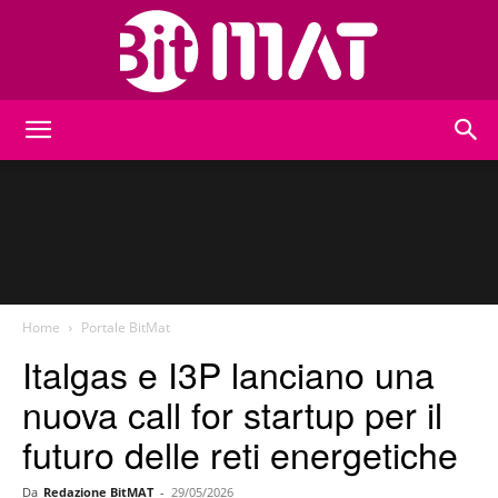
BitMat
Home
Portale BitMat
Italgas e I3P lanciano una
nuova call for startup per il
futuro delle reti energetiche
Da
Redazione BitMAT
-
29/05/2026