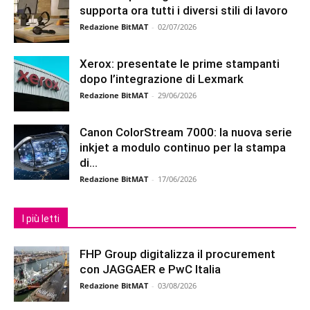
supporta ora tutti i diversi stili di lavoro
Redazione BitMAT
-
02/07/2026
Xerox: presentate le prime stampanti
dopo l’integrazione di Lexmark
Redazione BitMAT
-
29/06/2026
Canon ColorStream 7000: la nuova serie
inkjet a modulo continuo per la stampa
di...
Redazione BitMAT
-
17/06/2026
I più letti
FHP Group digitalizza il procurement
con JAGGAER e PwC Italia
Redazione BitMAT
-
03/08/2026