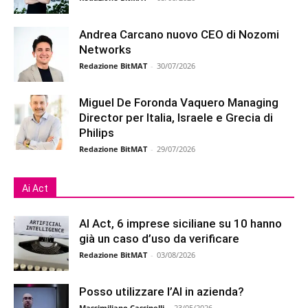
Andrea Carcano nuovo CEO di Nozomi
Networks
Redazione BitMAT
-
30/07/2026
Miguel De Foronda Vaquero Managing
Director per Italia, Israele e Grecia di
Philips
Redazione BitMAT
-
29/07/2026
Ai Act
AI Act, 6 imprese siciliane su 10 hanno
già un caso d’uso da verificare
Redazione BitMAT
-
03/08/2026
Posso utilizzare l’AI in azienda?
Massimiliano Cassinelli
-
23/05/2026