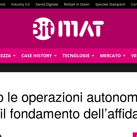
zine
Industry 5.0
Sanità Digitale
ReStart in Green
Speciale Stampanti
Con
REZZA
CASE HISTORY
TECNOLOGIE
MERCATO
VE
BitMat
so le operazioni autono
 il fondamento dell’affida