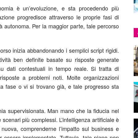
tonomia è un’evoluzione, e sta procedendo più
ione progredisce attraverso le proprie fasi di
ità autonoma. Per la maggior parte, tale percorso
orso inizia abbandonando i semplici script rigidi.
tività ben definite basate su risposte generate
 su dati contestuali in tempo reale. Si tratta di
risposte a problemi noti. Molte organizzazioni
 fase o vi si trovano già, e tale progresso sta
mia supervisionata. Man mano che la fiducia nel
cenari più complessi. L’intelligenza artificiale è
e nuova, comprenderne l’impatto sul business e
r essere implementato. Tuttavia, tale piano non