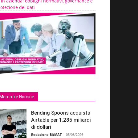
 in azienda: obblighi normativi, governance e
otezione dei dati
Mercati e Nomine
Bending Spoons acquista
Airtable per 1,285 miliardi
di dollari
Redazione BitMAT
-
05/08/2026