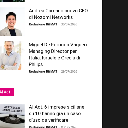
Andrea Carcano nuovo CEO
di Nozomi Networks
Redazione BitMAT
-
30/07/2026
Miguel De Foronda Vaquero
Managing Director per
Italia, Israele e Grecia di
Philips
Redazione BitMAT
-
29/07/2026
Ai Act
AI Act, 6 imprese siciliane
su 10 hanno già un caso
d’uso da verificare
Redazione BitMAT
-
03/08/2026