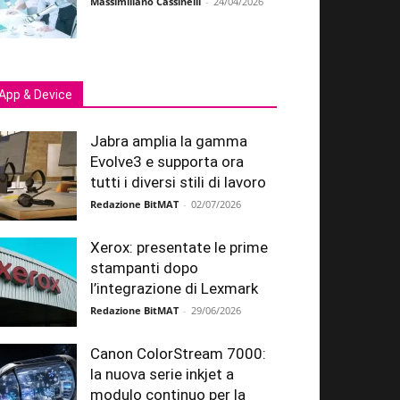
Massimiliano Cassinelli
-
24/04/2026
App & Device
Jabra amplia la gamma
Evolve3 e supporta ora
tutti i diversi stili di lavoro
Redazione BitMAT
-
02/07/2026
Xerox: presentate le prime
stampanti dopo
l’integrazione di Lexmark
Redazione BitMAT
-
29/06/2026
Canon ColorStream 7000:
la nuova serie inkjet a
modulo continuo per la