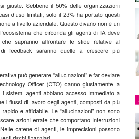
i giuste. Sebbene il 50% delle organizzazioni
asi d’uso limitati, solo il 23% ha portato questi
zione a livello aziendale. Questo divario non è un
 l’ecosistema che circonda gli agenti di IA deve
che sapranno affrontare le sfide relative al
li di feedback saranno quelle a crescere più
nerativa può generare “allucinazioni” e far deviare
f Technology Officer (CTO) danno giustamente la
che i sistemi agenti abbiano accesso immediato a
e i flussi di lavoro degli agenti, composti da più
rapido e affidabile. Le “allucinazioni” non sono
scare azioni errate che comportano interruzioni
. Nelle catene di agenti, le imprecisioni possono
nti rischi finanziari.