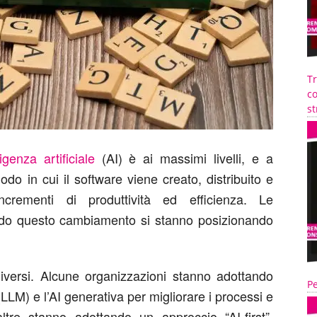
T
co
st
ligenza artificiale
(AI) è ai massimi livelli, e a
odo in cui il software viene creato, distribuito e
incrementi di produttività ed efficienza. Le
ndo questo cambiamento si stanno posizionando
diversi. Alcune organizzazioni stanno adottando
Pe
 (LLM) e l’AI generativa per migliorare i processi e
altre stanno adottando un approccio “AI-first”,