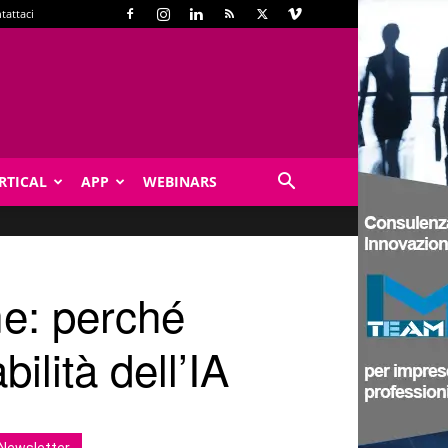
tattaci
RTICAL
APP
WEBINARS
me: perché
bilità dell’IA