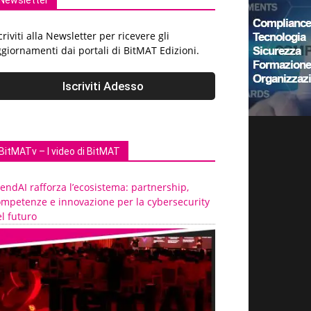
Newsletter
criviti alla Newsletter per ricevere gli
giornamenti dai portali di BitMAT Edizioni.
BitMATv – I video di BitMAT
endAI rafforza l’ecosistema: partnership,
ompetenze e innovazione per la cybersecurity
l futuro