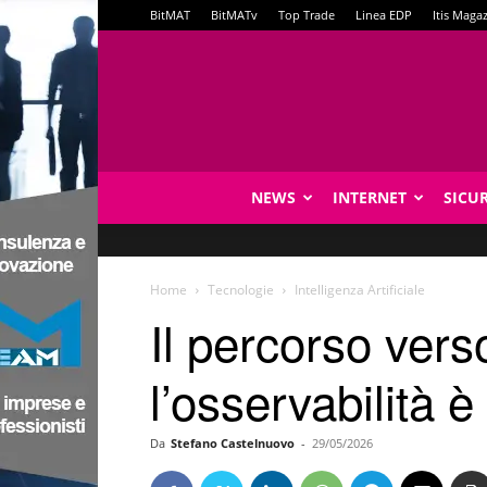
BitMAT
BitMATv
Top Trade
Linea EDP
Itis Maga
NEWS
INTERNET
SICU
Home
Tecnologie
Intelligenza Artificiale
Il percorso ver
l’osservabilità è
Da
Stefano Castelnuovo
-
29/05/2026