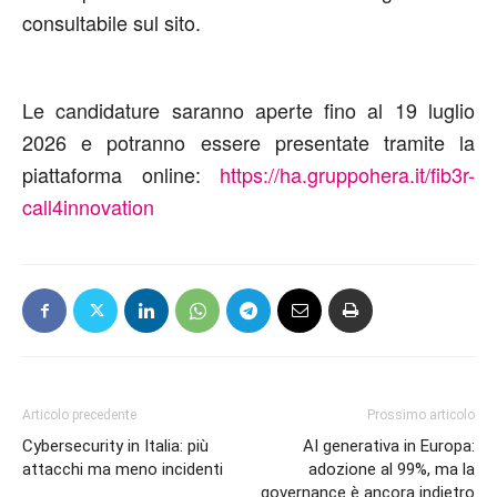
consultabile
sul
sito.
Le
candidature
saranno
aperte
fino
al
19
luglio
2026
e
potranno
essere
presentate
tramite
la
piattaforma online:
https://ha.gruppohera.it/fib3r-
call4innovation
Articolo precedente
Prossimo articolo
Cybersecurity in Italia: più
AI generativa in Europa:
attacchi ma meno incidenti
adozione al 99%, ma la
governance è ancora indietro