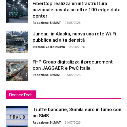
FiberCop realizza un’infrastruttura
nazionale basata su oltre 100 edge data
center
Redazione BitMAT
-
04/08/2026
Juneau, in Alaska, nuova una rete Wi-Fi
pubblica ad alta densità
Stefano Castelnuovo
-
06/08/2026
FHP Group digitalizza il procurement
con JAGGAER e PwC Italia
Redazione BitMAT
-
03/08/2026
FinanceTech
Truffe bancarie, 36mila euro in fumo con
un SMS
Redazione BitMAT
-
31/07/2026