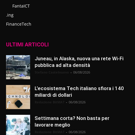
FantaICT
.ing
FinanceTech
ULTIMI ARTICOLI
Juneau, in Alaska, nuova una rete Wi-Fi
pubblica ad alta densità
Stefano Castelnuovo
-
06/08/2026
L’ecosistema Tech italiano sfiora i 140
miliardi di dollari
Redazione BitMAT
-
06/08/2026
Settimana corta? Non basta per
lavorare meglio
Redazione BitMAT
-
06/08/2026