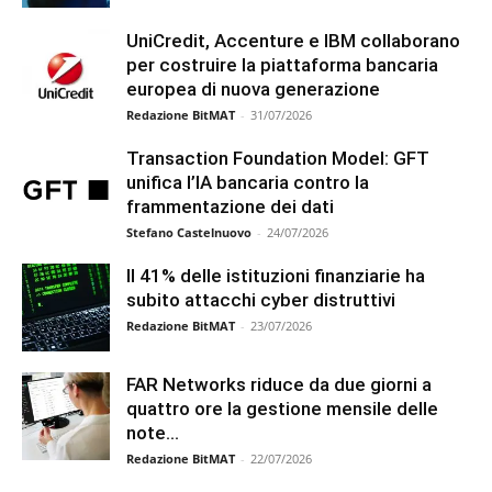
UniCredit, Accenture e IBM collaborano
per costruire la piattaforma bancaria
europea di nuova generazione
Redazione BitMAT
-
31/07/2026
Transaction Foundation Model: GFT
unifica l’IA bancaria contro la
frammentazione dei dati
Stefano Castelnuovo
-
24/07/2026
Il 41% delle istituzioni finanziarie ha
subito attacchi cyber distruttivi
Redazione BitMAT
-
23/07/2026
FAR Networks riduce da due giorni a
quattro ore la gestione mensile delle
note...
Redazione BitMAT
-
22/07/2026