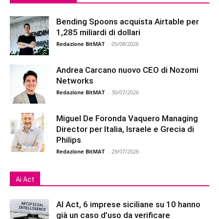
Bending Spoons acquista Airtable per
1,285 miliardi di dollari
Redazione BitMAT
-
05/08/2026
Andrea Carcano nuovo CEO di Nozomi
Networks
Redazione BitMAT
-
30/07/2026
Miguel De Foronda Vaquero Managing
Director per Italia, Israele e Grecia di
Philips
Redazione BitMAT
-
29/07/2026
Ai Act
AI Act, 6 imprese siciliane su 10 hanno
già un caso d’uso da verificare