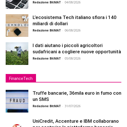
Redazione BitMAT
-
04/08/2026
L’ecosistema Tech italiano sfiora i 140
miliardi di dollari
Redazione BitMAT
-
06/08/2026
I dati aiutano i piccoli agricoltori
sudafricani a cogliere nuove opportunità
Redazione BitMAT
-
05/08/2026
FinanceTech
Truffe bancarie, 36mila euro in fumo con
un SMS
Redazione BitMAT
-
31/07/2026
UniCredit, Accenture e IBM collaborano