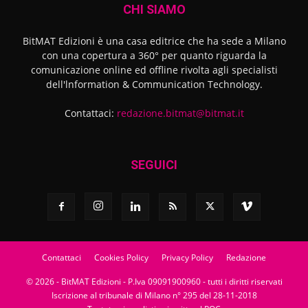
CHI SIAMO
BitMAT Edizioni è una casa editrice che ha sede a Milano
con una copertura a 360° per quanto riguarda la
comunicazione online ed offline rivolta agli specialisti
dell'lnformation & Communication Technology.
Contattaci:
redazione.bitmat@bitmat.it
SEGUICI
Contattaci
Cookies Policy
Privacy Policy
Redazione
© 2026 - BitMAT Edizioni - P.Iva 09091900960 - tutti i diritti riservati
Iscrizione al tribunale di Milano n° 295 del 28-11-2018