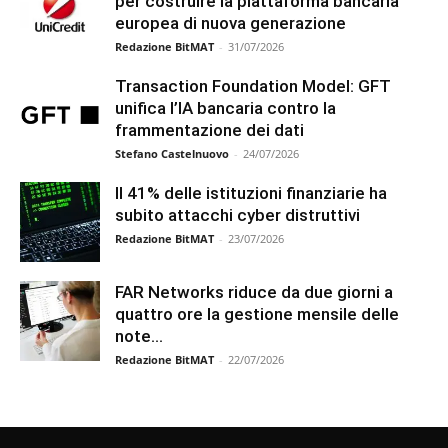
per costruire la piattaforma bancaria
europea di nuova generazione
Redazione BitMAT
-
31/07/2026
Transaction Foundation Model: GFT
unifica l’IA bancaria contro la
frammentazione dei dati
Stefano Castelnuovo
-
24/07/2026
Il 41% delle istituzioni finanziarie ha
subito attacchi cyber distruttivi
Redazione BitMAT
-
23/07/2026
FAR Networks riduce da due giorni a
quattro ore la gestione mensile delle
note...
Redazione BitMAT
-
22/07/2026