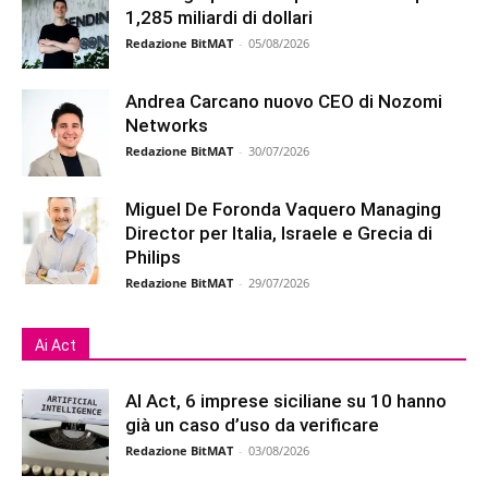
1,285 miliardi di dollari
Redazione BitMAT
-
05/08/2026
Andrea Carcano nuovo CEO di Nozomi
Networks
Redazione BitMAT
-
30/07/2026
Miguel De Foronda Vaquero Managing
Director per Italia, Israele e Grecia di
Philips
Redazione BitMAT
-
29/07/2026
Ai Act
AI Act, 6 imprese siciliane su 10 hanno
già un caso d’uso da verificare
Redazione BitMAT
-
03/08/2026