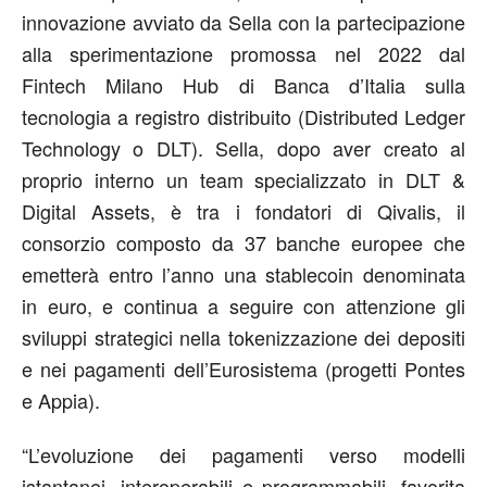
innovazione avviato
da Sella
con la partecipazione
alla sperimentazione promossa
nel 2022
dal
Fintech Milano Hub di Banca d’Italia
sulla
tecnologia
a
registr
o
distribuit
o
(Distribute
d
Ledger
Technology
o
DLT).
Sella, dopo aver creato
al
proprio interno
un team specializzato in DLT &
Digital Assets, è tra i fondatori di
Qivalis
, il
consorzio composto da
37
banche europee che
emetterà entro l’anno una
stablecoin
denominata
in
euro, e
continua a
segu
ire
con attenzione gli
svilupp
i
strategici nella
tokenizzazione dei depositi
e
nei
pagamenti
d
ell’Eurosistema (
progetti
Pontes
e Appia).
“
L’evoluzione dei pagamenti verso modelli
istantanei, interoperabili e programmabili, favorita