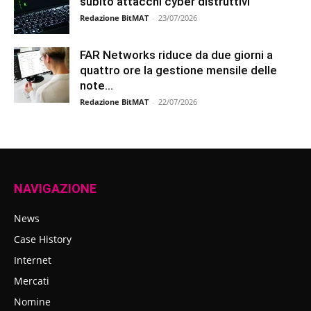
subito attacchi cyber distruttivi
Redazione BitMAT
-
23/07/2026
FAR Networks riduce da due giorni a
quattro ore la gestione mensile delle
note...
Redazione BitMAT
-
22/07/2026
NAVIGAZIONE
News
Case History
Internet
Mercati
Nomine