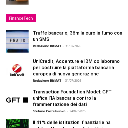
FinanceTech
Truffe bancarie, 36mila euro in fumo con
un SMS
Redazione BitMAT
-
31/07/2026
UniCredit, Accenture e IBM collaborano
per costruire la piattaforma bancaria
europea di nuova generazione
Redazione BitMAT
-
31/07/2026
Transaction Foundation Model: GFT
unifica l’IA bancaria contro la
frammentazione dei dati
Stefano Castelnuovo
-
24/07/2026
Il 41% delle istituzioni finanziarie ha