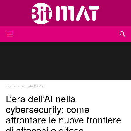
BitMat
Home
Portale BitMat
L’era dell’AI nella
cybersecurity: come
affrontare le nuove frontiere
di attacchi e difese