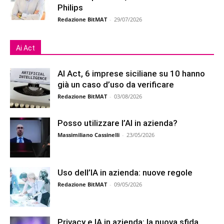
Philips
Redazione BitMAT
-
29/07/2026
Ai Act
AI Act, 6 imprese siciliane su 10 hanno
già un caso d’uso da verificare
Redazione BitMAT
-
03/08/2026
Posso utilizzare l’AI in azienda?
Massimiliano Cassinelli
-
23/05/2026
Uso dell’IA in azienda: nuove regole
Redazione BitMAT
-
09/05/2026
Privacy e IA in azienda: la nuova sfida