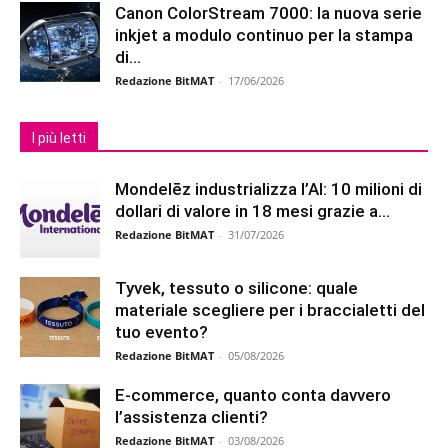
Canon ColorStream 7000: la nuova serie
inkjet a modulo continuo per la stampa
di...
Redazione BitMAT
-
17/06/2026
I più letti
Mondelēz industrializza l’AI: 10 milioni di
dollari di valore in 18 mesi grazie a...
Redazione BitMAT
-
31/07/2026
Tyvek, tessuto o silicone: quale
materiale scegliere per i braccialetti del
tuo evento?
Redazione BitMAT
-
05/08/2026
E-commerce, quanto conta davvero
l’assistenza clienti?
Redazione BitMAT
-
03/08/2026