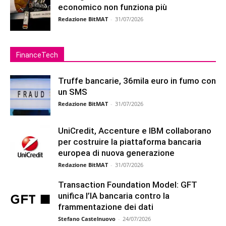
economico non funziona più
Redazione BitMAT
-
31/07/2026
FinanceTech
Truffe bancarie, 36mila euro in fumo con
un SMS
Redazione BitMAT
-
31/07/2026
UniCredit, Accenture e IBM collaborano
per costruire la piattaforma bancaria
europea di nuova generazione
Redazione BitMAT
-
31/07/2026
Transaction Foundation Model: GFT
unifica l’IA bancaria contro la
frammentazione dei dati
Stefano Castelnuovo
-
24/07/2026