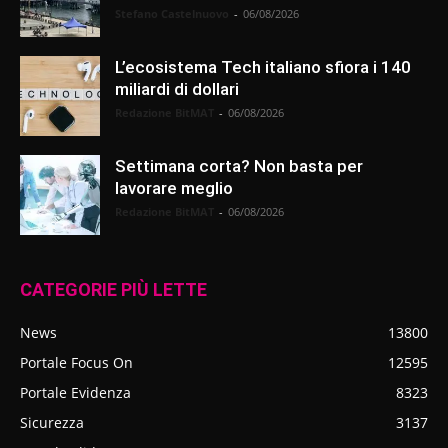
Stefano Castelnuovo
-
06/08/2026
L’ecosistema Tech italiano sfiora i 140
miliardi di dollari
Redazione BitMAT
-
06/08/2026
Settimana corta? Non basta per
lavorare meglio
Redazione BitMAT
-
06/08/2026
CATEGORIE PIÙ LETTE
News
13800
Portale Focus On
12595
Portale Evidenza
8323
Sicurezza
3137