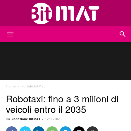
BitMat
Home
Portale BitMat
Robotaxi: fino a 3 milioni di
veicoli entro il 2035
Da
Redazione BitMAT
-
12/05/2026