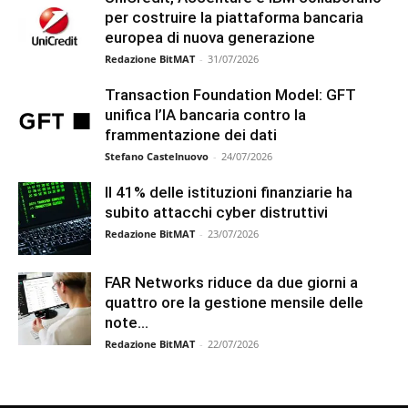
per costruire la piattaforma bancaria
europea di nuova generazione
Redazione BitMAT
-
31/07/2026
Transaction Foundation Model: GFT
unifica l’IA bancaria contro la
frammentazione dei dati
Stefano Castelnuovo
-
24/07/2026
Il 41% delle istituzioni finanziarie ha
subito attacchi cyber distruttivi
Redazione BitMAT
-
23/07/2026
FAR Networks riduce da due giorni a
quattro ore la gestione mensile delle
note...
Redazione BitMAT
-
22/07/2026