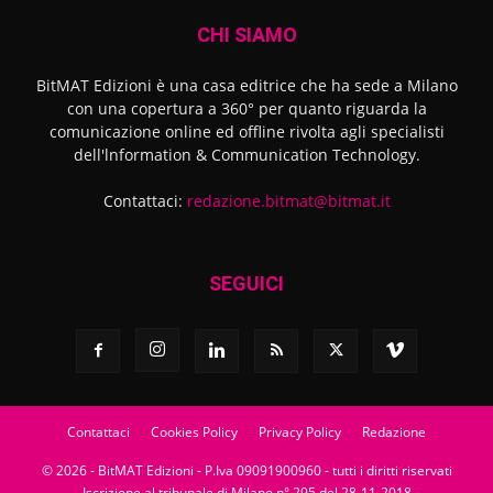
CHI SIAMO
BitMAT Edizioni è una casa editrice che ha sede a Milano
con una copertura a 360° per quanto riguarda la
comunicazione online ed offline rivolta agli specialisti
dell'lnformation & Communication Technology.
Contattaci:
redazione.bitmat@bitmat.it
SEGUICI
Contattaci
Cookies Policy
Privacy Policy
Redazione
© 2026 - BitMAT Edizioni - P.Iva 09091900960 - tutti i diritti riservati
Iscrizione al tribunale di Milano n° 295 del 28-11-2018