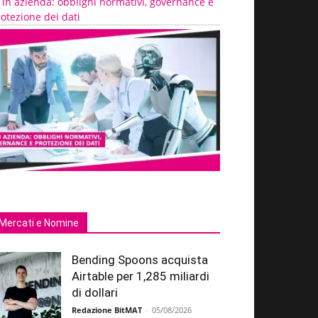
 in azienda: obblighi normativi, governance e
otezione dei dati
Mercati e Nomine
Bending Spoons acquista
Airtable per 1,285 miliardi
di dollari
Redazione BitMAT
-
05/08/2026