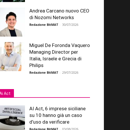
Andrea Carcano nuovo CEO
di Nozomi Networks
Redazione BitMAT
-
30/07/2026
Miguel De Foronda Vaquero
Managing Director per
Italia, Israele e Grecia di
Philips
Redazione BitMAT
-
29/07/2026
Ai Act
AI Act, 6 imprese siciliane
su 10 hanno già un caso
d’uso da verificare
Redazione BitMAT
-
03/08/2026