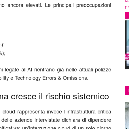
IA
tano
ancora
elevati. Le principali preoccupazioni
pr
%);
%);
egate all’AI rientrano già nelle attuali polizze
bility e Technology Errors & Omissions.
a cresce il rischio sistemico
il cloud rappresenta invece l’infrastruttura critica
delle aziende intervistate dichiara di dipendere
nificativa: un’interruzione cloud di un solo giorno