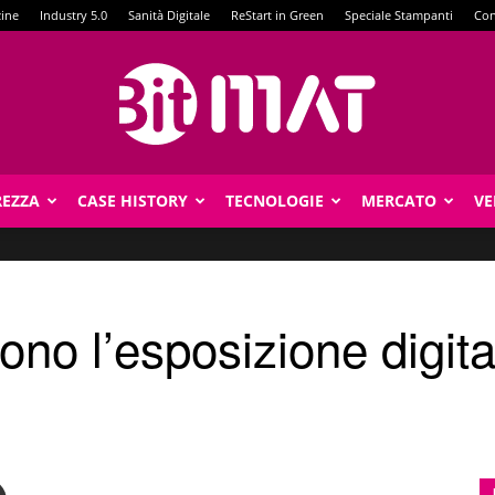
zine
Industry 5.0
Sanità Digitale
ReStart in Green
Speciale Stampanti
Con
REZZA
CASE HISTORY
TECNOLOGIE
MERCATO
VE
BitMat
ono l’esposizione digit