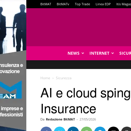
BitMAT
BitMATv
Top Trade
Linea EDP
Itis Maga
NEWS
INTERNET
SICU
Home
Sicurezza
AI e cloud sping
Insurance
Da
Redazione BitMAT
-
27/05/2026