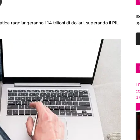
Is
ag
matica raggiungeranno i 14 trilioni di dollari, superando il PIL
Tr
c
de