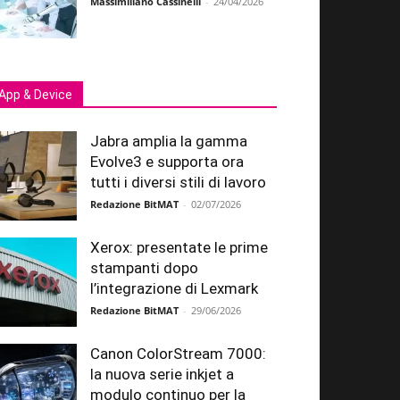
Massimiliano Cassinelli
-
24/04/2026
App & Device
Jabra amplia la gamma
Evolve3 e supporta ora
tutti i diversi stili di lavoro
Redazione BitMAT
-
02/07/2026
Xerox: presentate le prime
stampanti dopo
l’integrazione di Lexmark
Redazione BitMAT
-
29/06/2026
Canon ColorStream 7000:
la nuova serie inkjet a
modulo continuo per la