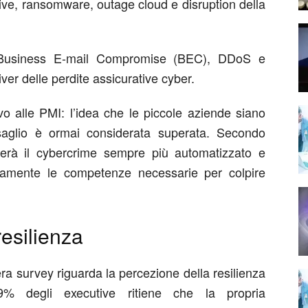
ive
,
ransomware
,
outage cloud
e
disruption della
Business
E-mail
Compromise (BEC), DDoS e
river delle perdite assicurative cyber.
ivo alle PMI: l’idea che le piccole aziende siano
rsaglio è ormai considerata superata.
Secondo
derà il cybercrime sempre più automatizzato e
camente le competenze necessarie per colpire
.
resilienza
tera survey riguarda la percezione della resilienza
89% de
gli executive
ritiene che la propria