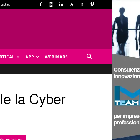
tattaci
RTICAL
APP
WEBINARS
ale la Cyber