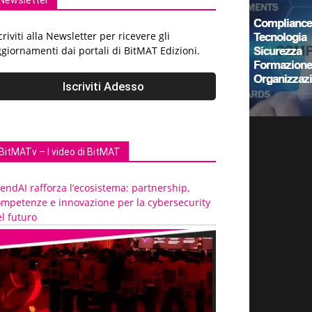
Newsletter
criviti alla Newsletter per ricevere gli
giornamenti dai portali di BitMAT Edizioni.
BitMATv – I video di BitMAT
endAI rafforza l’ecosistema: partnership,
ompetenze e innovazione per la cybersecurity
l futuro