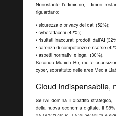
Nonostante l’ottimismo, i timori res
riguardano:
•
sicurezza e privacy dei dati (52%);
•
cyberattacchi (42%);
•
risultati inaccurati prodotti dall’AI (32
•
carenza di competenze e risorse (42
•
aspetti normativi e legali (30%).
Secondo Munich Re, molte esposizioni l
cyber, soprattutto nelle aree Media Lia
Cloud indispensabile, m
Se l’AI domina il dibattito strategico, 
della nuova economia digitale. Il 98% 
da servizi cloud.
La vulnerabilità è sig