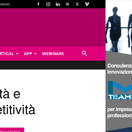
tattaci
RTICAL
APP
WEBINARS
tà e
itività