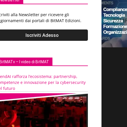
Newsletter
criviti alla Newsletter per ricevere gli
giornamenti dai portali di BitMAT Edizioni.
BitMATv – I video di BitMAT
endAI rafforza l’ecosistema: partnership,
ompetenze e innovazione per la cybersecurity
l futuro