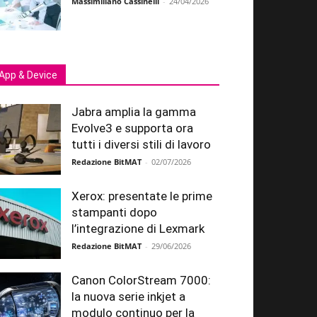
Massimiliano Cassinelli
-
24/04/2026
App & Device
Jabra amplia la gamma
Evolve3 e supporta ora
tutti i diversi stili di lavoro
Redazione BitMAT
-
02/07/2026
Xerox: presentate le prime
stampanti dopo
l’integrazione di Lexmark
Redazione BitMAT
-
29/06/2026
Canon ColorStream 7000:
la nuova serie inkjet a
modulo continuo per la