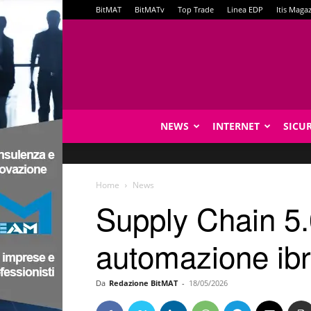
BitMAT
BitMATv
Top Trade
Linea EDP
Itis Maga
NEWS
INTERNET
SICU
Home
News
Supply Chain 5.0
automazione ibr
Da
Redazione BitMAT
-
18/05/2026