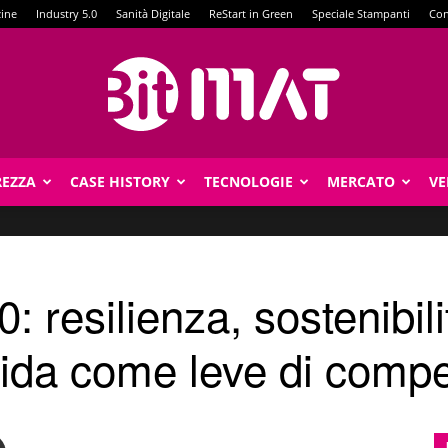
zine
Industry 5.0
Sanità Digitale
ReStart in Green
Speciale Stampanti
Con
REZZA
CASE HISTORY
TECNOLOGIE
MERCATO
VE
BitMat
: resilienza, sostenibili
ida come leve di compet