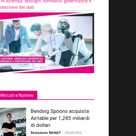
 in azienda: obblighi normativi, governance e
otezione dei dati
Mercati e Nomine
Bending Spoons acquista
Airtable per 1,285 miliardi
di dollari
Redazione BitMAT
-
05/08/2026