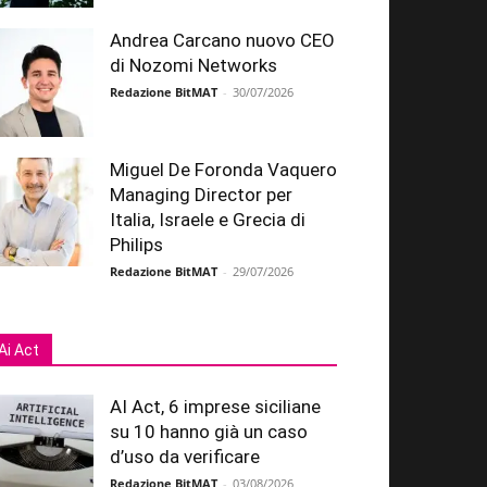
Andrea Carcano nuovo CEO
di Nozomi Networks
Redazione BitMAT
-
30/07/2026
Miguel De Foronda Vaquero
Managing Director per
Italia, Israele e Grecia di
Philips
Redazione BitMAT
-
29/07/2026
Ai Act
AI Act, 6 imprese siciliane
su 10 hanno già un caso
d’uso da verificare
Redazione BitMAT
-
03/08/2026