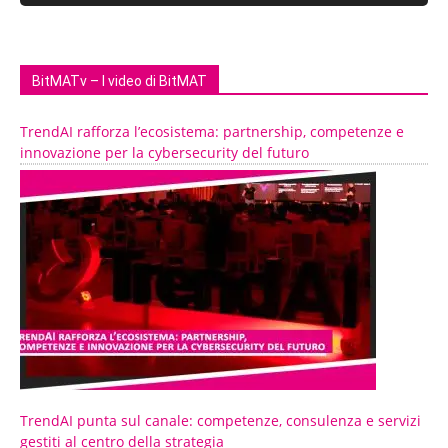
BitMATv – I video di BitMAT
TrendAI rafforza l’ecosistema: partnership, competenze e
innovazione per la cybersecurity del futuro
TrendAI punta sul canale: competenze, consulenza e servizi
gestiti al centro della strategia