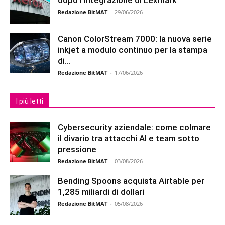
Redazione BitMAT
-
29/06/2026
Canon ColorStream 7000: la nuova serie
inkjet a modulo continuo per la stampa
di...
Redazione BitMAT
-
17/06/2026
I più letti
Cybersecurity aziendale: come colmare
il divario tra attacchi AI e team sotto
pressione
Redazione BitMAT
-
03/08/2026
Bending Spoons acquista Airtable per
1,285 miliardi di dollari
Redazione BitMAT
-
05/08/2026