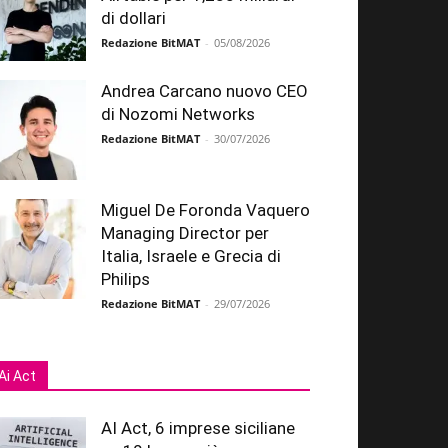
di dollari
Redazione BitMAT
-
05/08/2026
Andrea Carcano nuovo CEO
di Nozomi Networks
Redazione BitMAT
-
30/07/2026
Miguel De Foronda Vaquero
Managing Director per
Italia, Israele e Grecia di
Philips
Redazione BitMAT
-
29/07/2026
Ai Act
AI Act, 6 imprese siciliane