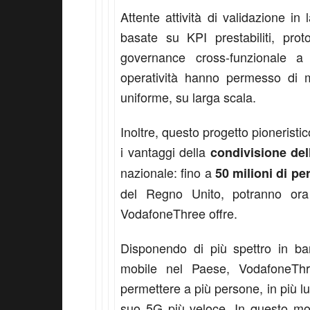
Attente attività di validazione in 
basate su KPI prestabiliti, prot
governance cross-funzionale a 
operatività hanno permesso di m
uniforme, su larga scala.
Inoltre, questo progetto pionerist
i vantaggi della
condivisione del
nazionale: fino a
50 milioni di pe
del Regno Unito, potranno or
VodafoneThree offre.
Disponendo di più spettro in ban
mobile nel Paese, VodafoneThre
permettere a più persone, in più l
suo 5G più veloce. In questo mod