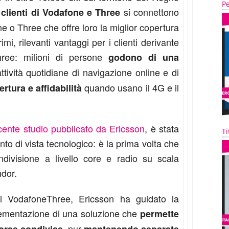
Pe
si connettono
i clienti di Vodafone e Three
 o Three che offre loro la miglior copertura
imi, rilevanti vantaggi per i clienti derivante
hree: milioni di persone
godono di una
ttività quotidiane di navigazione online e di
quando usano il 4G e il
tura e affidabilità
cente studio pubblicato da Ericsson
, è stata
Ti
nto di vista tecnologico: è la prima volta che
divisione a livello core e radio su scala
ndor.
di VodafoneThree, Ericsson ha guidato la
lementazione di una soluzione che
permette
, pur