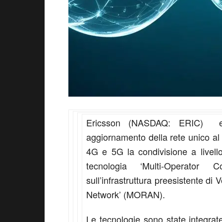
Ericsson (NASDAQ: ERIC) e
aggiornamento della rete unico al
4G e 5G la condivisione a livello
tecnologia ‘Multi-Operato
sull’infrastruttura preesistente d
Network’ (MORAN).
Le tecnologie sono state integrate 