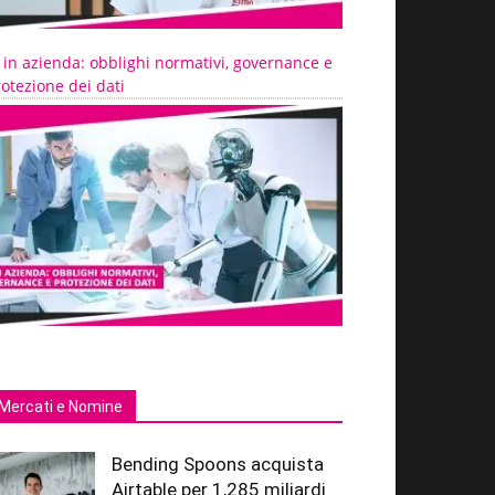
 in azienda: obblighi normativi, governance e
otezione dei dati
Mercati e Nomine
Bending Spoons acquista
Airtable per 1,285 miliardi