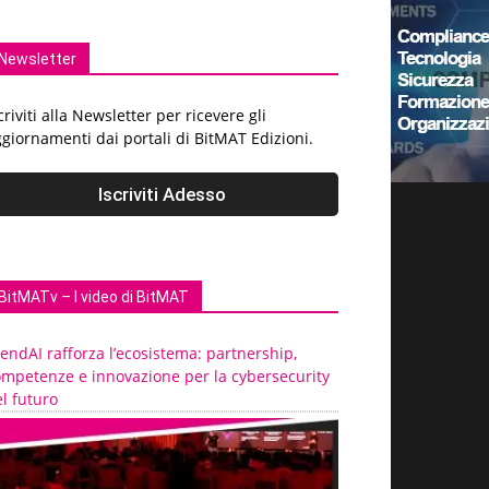
Newsletter
criviti alla Newsletter per ricevere gli
giornamenti dai portali di BitMAT Edizioni.
BitMATv – I video di BitMAT
endAI rafforza l’ecosistema: partnership,
ompetenze e innovazione per la cybersecurity
l futuro