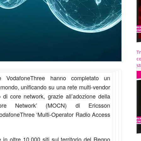
T
co
st
 VodafoneThree hanno completato un
 mondo, unificando su una rete multi-vendor
 di core network, grazie all’adozione della
r Core Network’ (MOCN) di Ericsson
i VodafoneThree ‘Multi-Operator Radio Access
in oltre 10.000 siti sul territorio del Regno