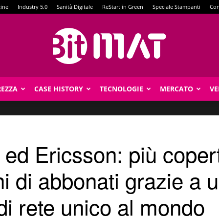
zine
Industry 5.0
Sanità Digitale
ReStart in Green
Speciale Stampanti
Con
REZZA
CASE HISTORY
TECNOLOGIE
MERCATO
VE
BitMat
ed Ericsson: più copert
i di abbonati grazie a 
i rete unico al mondo