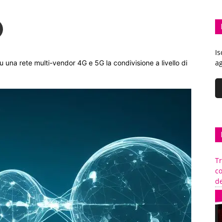
Is
ag
una rete multi-vendor 4G e 5G la condivisione a livello di
Tr
c
de