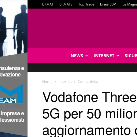
BitMAT
BitMATv
Top Trade
Linea EDP
Itis Maga
NEWS
INTERNET
SICU
Home
Internet
Connettività
Vodafone Three 
5G per 50 milion
aggiornamento d