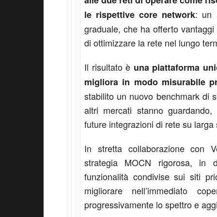
alle due reti di operare come ri
: un 
le rispettive core network
graduale, che ha offerto vantaggi v
di ottimizzare la rete nel lungo te
Il risultato è
una piattaforma uni
migliora in modo misurabile pre
stabilito un nuovo benchmark di set
altri mercati stanno guardando,
future integrazioni di rete su larga
In stretta collaborazione con 
strategia MOCN rigorosa, in d
funzionalità condivise sui siti pri
migliorare nell’immediato co
progressivamente lo spettro e aggio