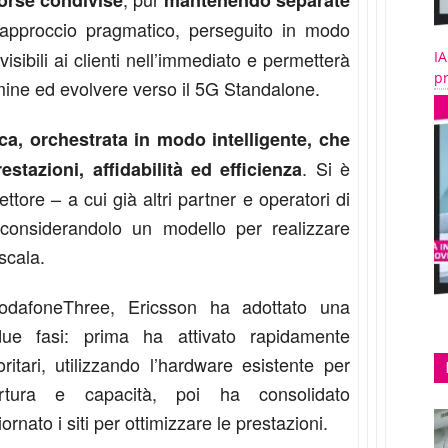
sorse condivise
mantenendo separate
approccio pragmatico, perseguito in modo
isibili ai clienti nell’immediato e permetterà
IA
pr
rmine ed evolvere verso il 5G Standalone.
ca, orchestrata in modo intelligente, che
. Si è
stazioni, affidabilità ed efficienza
tore – a cui già altri partner e operatori di
 considerandolo un modello per realizzare
 scala.
VodafoneThree, Ericsson ha adottato una
ue fasi: prima ha attivato rapidamente
oritari, utilizzando l’hardware esistente per
pertura e capacità, poi ha consolidato
rnato i siti per ottimizzare le prestazioni.