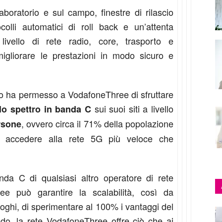
laboratorio e sul campo, finestre di rilascio
ocolli automatici di roll back e un’attenta
livello di rete radio, core, trasporto e
igliorare le prestazioni in modo sicuro e
ico ha permesso a VodafoneThree di sfruttare
sui suoi siti a livello
lo spettro in banda C
, ovvero circa il 71% della popolazione
rsone
a accedere alla rete 5G più veloce che
da C di qualsiasi altro operatore di rete
e può garantire la scalabilità, così da
uoghi, di sperimentare al 100% i vantaggi del
o, la rete VodafoneThree offre ciò che ai