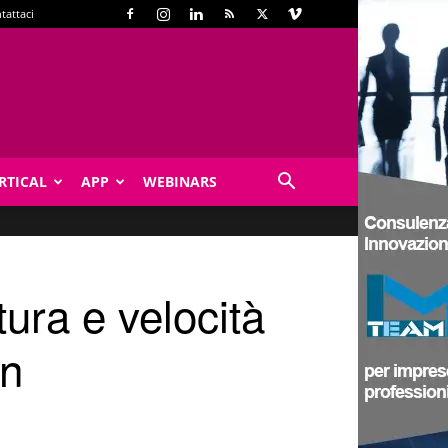
tattaci
RTICAL
APP
WEBINARS
ura e velocità
un