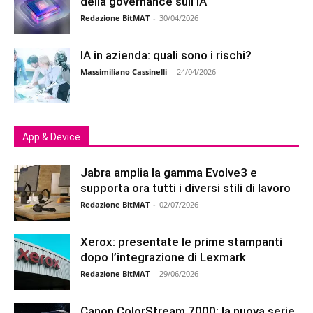
della governance sull’IA
Redazione BitMAT
-
30/04/2026
IA in azienda: quali sono i rischi?
Massimiliano Cassinelli
-
24/04/2026
App & Device
Jabra amplia la gamma Evolve3 e
supporta ora tutti i diversi stili di lavoro
Redazione BitMAT
-
02/07/2026
Xerox: presentate le prime stampanti
dopo l’integrazione di Lexmark
Redazione BitMAT
-
29/06/2026
Canon ColorStream 7000: la nuova serie