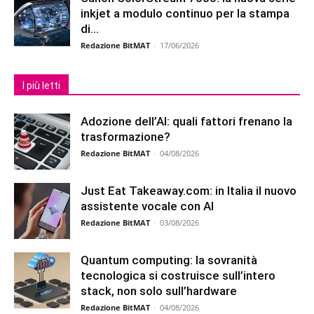
inkjet a modulo continuo per la stampa
di...
Redazione BitMAT
-
17/06/2026
I più letti
Adozione dell’AI: quali fattori frenano la
trasformazione?
Redazione BitMAT
-
04/08/2026
Just Eat Takeaway.com: in Italia il nuovo
assistente vocale con AI
Redazione BitMAT
-
03/08/2026
Quantum computing: la sovranità
tecnologica si costruisce sull’intero
stack, non solo sull’hardware
Redazione BitMAT
-
04/08/2026