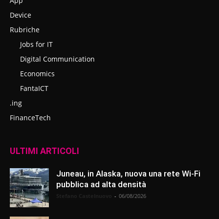
App
Device
Rubriche
Jobs for IT
Digital Communication
Economics
FantaICT
.ing
FinanceTech
ULTIMI ARTICOLI
Juneau, in Alaska, nuova una rete Wi-Fi
pubblica ad alta densità
Stefano Castelnuovo
-
06/08/2026