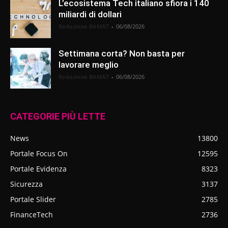
L’ecosistema Tech italiano sfiora i 140
miliardi di dollari
Redazione BitMAT
-
06/08/2026
Settimana corta? Non basta per
lavorare meglio
Redazione BitMAT
-
06/08/2026
CATEGORIE PIÙ LETTE
News
13800
Portale Focus On
12595
Portale Evidenza
8323
Sicurezza
3137
Portale Slider
2785
FinanceTech
2736