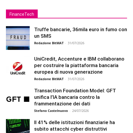
FinanceTech
Truffe bancarie, 36mila euro in fumo con
un SMS
Redazione BitMAT
-
31/07/2026
UniCredit, Accenture e IBM collaborano
per costruire la piattaforma bancaria
europea di nuova generazione
Redazione BitMAT
-
31/07/2026
Transaction Foundation Model: GFT
unifica l’IA bancaria contro la
frammentazione dei dati
Stefano Castelnuovo
-
24/07/2026
Il 41% delle istituzioni finanziarie ha
subito attacchi cyber distruttivi