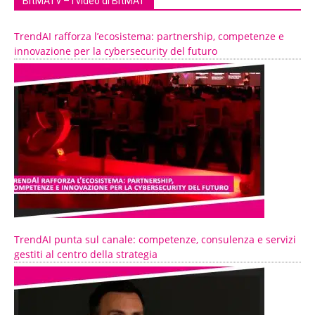
BitMATv – I video di BitMAT
TrendAI rafforza l’ecosistema: partnership, competenze e
innovazione per la cybersecurity del futuro
TrendAI punta sul canale: competenze, consulenza e servizi
gestiti al centro della strategia