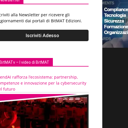
Newsletter
criviti alla Newsletter per ricevere gli
giornamenti dai portali di BitMAT Edizioni.
BitMATv – I video di BitMAT
endAI rafforza l’ecosistema: partnership,
ompetenze e innovazione per la cybersecurity
l futuro