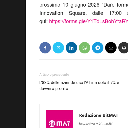
prossimo 10 giugno 2026 “Dare forma
Innovation Square, dalle 17:00 a
qui:
https://forms.gle/Y1TdLsBohYtaR
Articolo precedente
L’88% delle aziende usa l’AI ma solo il 7% è
davvero pronto
Redazione BitMAT
https://www.bitmat.it/