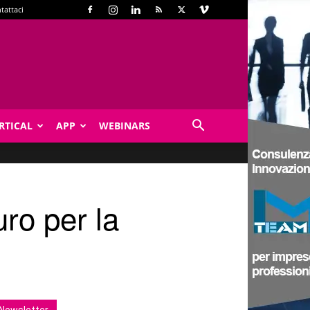
tattaci
RTICAL
APP
WEBINARS
ro per la