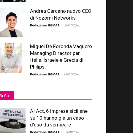
Andrea Carcano nuovo CEO
di Nozomi Networks
Redazione BitMAT
-
30/07/2026
Miguel De Foronda Vaquero
Managing Director per
Italia, Israele e Grecia di
Philips
Redazione BitMAT
-
29/07/2026
Ai Act
AI Act, 6 imprese siciliane
su 10 hanno già un caso
d’uso da verificare
Redazione BitMAT
-
03/08/2026