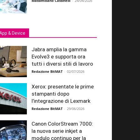
Massimiliano Cassinelli
-
24/04/2026
App & Device
Jabra amplia la gamma
Evolve3 e supporta ora
tutti i diversi stili di lavoro
Redazione BitMAT
-
02/07/2026
Xerox: presentate le prime
stampanti dopo
l’integrazione di Lexmark
Redazione BitMAT
-
29/06/2026
Canon ColorStream 7000:
la nuova serie inkjet a
modulo continuo per la