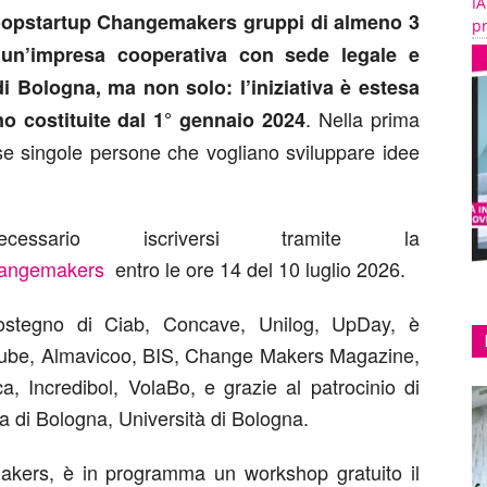
IA
oopstartup Changemakers gruppi di almeno 3
pr
 un’impresa cooperativa con sede legale e
di Bologna, ma non solo: l’iniziativa è estesa
. Nella prima
o costituite dal 1° gennaio 2024
se singole persone che vogliano sviluppare idee
ssario iscriversi tramite la
/changemakers
entro le ore 14 del 10 luglio 2026.
ostegno di Ciab, Concave, Unilog, UpDay, è
acube, Almavicoo, BIS, Change Makers Magazine,
, Incredibol, VolaBo, e grazie al patrocinio di
 di Bologna, Università di Bologna.
kers, è in programma un workshop gratuito il