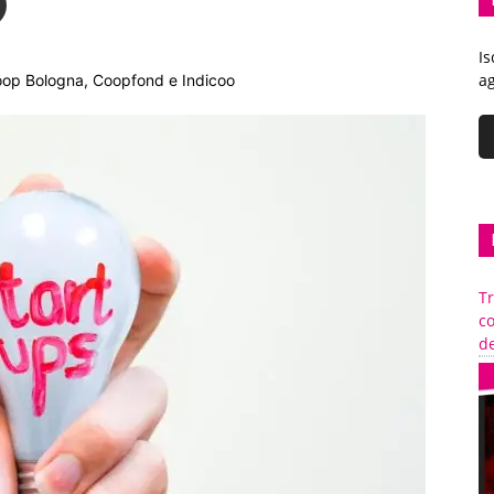
Is
ag
acoop Bologna, Coopfond e Indicoo
Tr
c
de