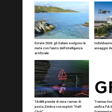
Estate 2026: gli italiani scelgono le
Individuazio
mete con l’aiuto dell’intelligenza
assaggio de
artificiale
TA488 prende di mira i server di
Transactio
posta Zimbra con exploit “Half-
unifica l’IA
Click”
frammentazi