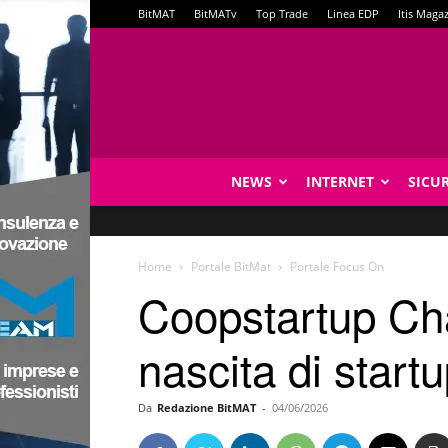
BitMAT
BitMATv
Top Trade
Linea EDP
Itis Maga
NEWS
INTERNET
SICU
Home
Portale BitMat
Portale Focus On
Coopstartup Cha
nascita di start
Da
Redazione BitMAT
-
04/06/2026