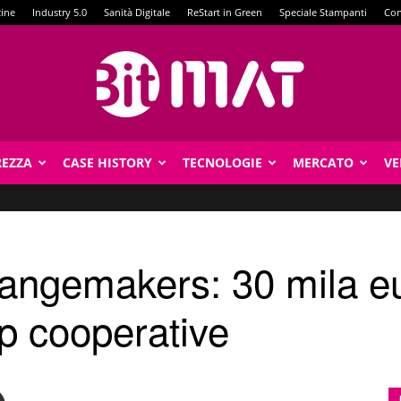
zine
Industry 5.0
Sanità Digitale
ReStart in Green
Speciale Stampanti
Con
REZZA
CASE HISTORY
TECNOLOGIE
MERCATO
VE
BitMat
ngemakers: 30 mila eu
up cooperative