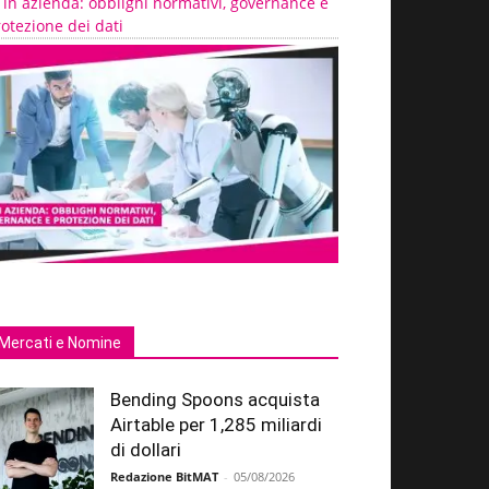
 in azienda: obblighi normativi, governance e
otezione dei dati
Mercati e Nomine
Bending Spoons acquista
Airtable per 1,285 miliardi
di dollari
Redazione BitMAT
-
05/08/2026