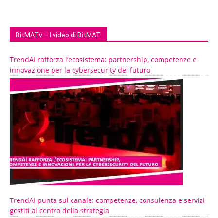
BitMATv – I video di BitMAT
TrendAI rafforza l’ecosistema: partnership, competenze e
innovazione per la cybersecurity del futuro
TrendAI punta sul canale: competenze, consulenza e servizi
gestiti al centro della strategia