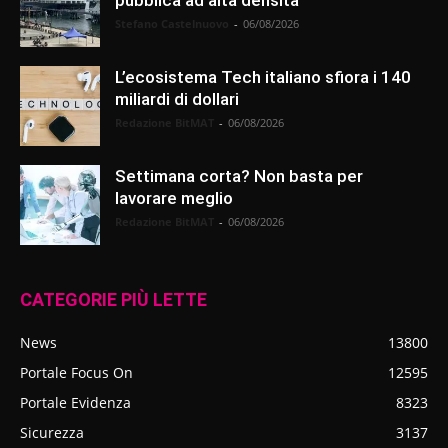
Stefano Castelnuovo
-
06/08/2026
L’ecosistema Tech italiano sfiora i 140
miliardi di dollari
Redazione BitMAT
-
06/08/2026
Settimana corta? Non basta per
lavorare meglio
Redazione BitMAT
-
06/08/2026
CATEGORIE PIÙ LETTE
News
13800
Portale Focus On
12595
Portale Evidenza
8323
Sicurezza
3137