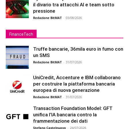
il divario tra attacchi AI e team sotto
pressione
Redazione BitMAT
-
03/08/2026
FinanceTech
Truffe bancarie, 36mila euro in fumo con
un SMS
Redazione BitMAT
-
31/07/2026
UniCredit, Accenture e IBM collaborano
per costruire la piattaforma bancaria
europea di nuova generazione
Redazione BitMAT
-
31/07/2026
Transaction Foundation Model: GFT
unifica l’IA bancaria contro la
frammentazione dei dati
Stefano Castelnuovo
-
24/07/2026