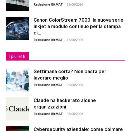
Redazione BitMAT
-
29/06/2026
Canon ColorStream 7000: la nuova serie
inkjet a modulo continuo per la stampa
di...
Redazione BitMAT
-
17/06/2026
I più letti
Settimana corta? Non basta per
lavorare meglio
Redazione BitMAT
-
06/08/2026
Claude ha hackerato alcune
organizzazioni
Redazione BitMAT
-
05/08/2026
Cybersecurity aziendale: come colmare