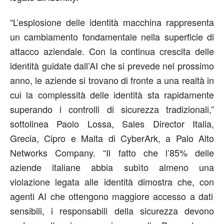
“L
’
esplosione delle identità macchina rappresenta
un cambiamento fondamentale nella superficie di
attacco aziendale. Con l
a continua crescita dell
e
identità guidate dall
’
AI che si prevede nel prossimo
anno, le aziende si trovano di fronte a una realtà in
cui la complessità delle identità sta rapidamente
superando i controlli di sicurezza tradizionali,”
sottolinea Paolo Lossa,
Sales Director Italia,
Grecia, Cipro e Malta di CyberArk,
a
Palo Alto
Networks
Company
.
“
Il fatto che l
’
85%
delle
aziende italiane
abbia
sub
ì
to
almeno
una
violazione legata all
e
identit
à
dimostra che,
con
agenti AI
che
ottengono
maggiore
accesso a dati
sensibili, i responsabili della sicurezza devono