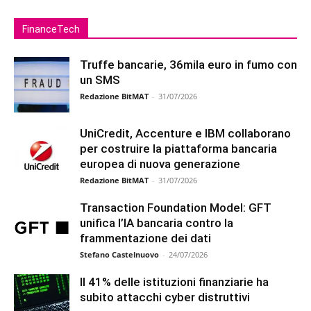
FinanceTech
Truffe bancarie, 36mila euro in fumo con
un SMS
Redazione BitMAT
-
31/07/2026
UniCredit, Accenture e IBM collaborano
per costruire la piattaforma bancaria
europea di nuova generazione
Redazione BitMAT
-
31/07/2026
Transaction Foundation Model: GFT
unifica l’IA bancaria contro la
frammentazione dei dati
Stefano Castelnuovo
-
24/07/2026
Il 41% delle istituzioni finanziarie ha
subito attacchi cyber distruttivi