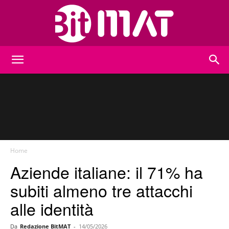
BitMat
Home
Aziende italiane: il 71% ha
subiti almeno tre attacchi
alle identità
Da
Redazione BitMAT
-
14/05/2026