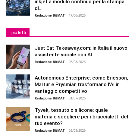
inkjet a modulo continuo per la stampa
di...
Redazione BitMAT
-
17/06/2026
I più letti
Just Eat Takeaway.com: in Italia il nuovo
assistente vocale con AI
Redazione BitMAT
-
03/08/2026
Autonomous Enterprise: come Ericsson,
Martur e Prysmian trasformano l’AI in
vantaggio competitivo
Redazione BitMAT
-
31/07/2026
Tyvek, tessuto o silicone: quale
materiale scegliere per i braccialetti del
tuo evento?
Redazione BitMAT
-
05/08/2026