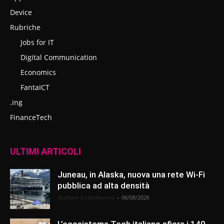
Device
Rubriche
Jobs for IT
Digital Communication
Economics
FantaICT
.ing
FinanceTech
ULTIMI ARTICOLI
Juneau, in Alaska, nuova una rete Wi-Fi
pubblica ad alta densità
Stefano Castelnuovo
-
06/08/2026
L’ecosistema Tech italiano sfiora i 140