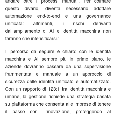
andare oltre i processi manuali. Per colmare
questo
divario,
diventa
necessario
adottare
automazione end-to-end e una governance
unificata
:
a
ltrimenti, i rischi derivanti
dall
’
ampliamento
d
i
AI e identità macchina non
faranno che intensificarsi.
”
Il percorso da seguire è chiaro:
con
le identità
macchina e AI
sempre più in primo piano,
le
aziende dovranno passare da una supervisione
frammentata e manuale a un approccio di
sicurezza delle identità unificato e automatizzato.
Con un
rapporto
di
123:1 tra identità macchina e
umane
, la gestione
richiede una strategia basata
su piattaforma che consenta alle imprese di tenere
il passo con l
’
innovazione, proteggendo al