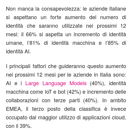
Non manca la consapevolezza: le
aziende italiane
si aspettano un forte aumento del numero di
identità che
saranno utilizzate
nei prossimi 12
mesi:
il
66%
si aspetta un incremento
di identità
umane
, l
’
81% di i
dentità macchina
e l
’
85%
di
i
dentità AI
.
I principali fattori che guid
eranno
questo
aumento
nei prossimi 12 mesi
per le aziende in Italia
sono:
AI e i
Large Language Models
(
4
0%), identità
macchina come IoT e bot (4
2
%) e
incremento delle
collaborazioni con terze parti (
40%).
In
ambito
EMEA,
il
terzo posto della classifica
è
invece
occupato dal
maggior utilizzo di applicazioni cloud,
con il 39%.