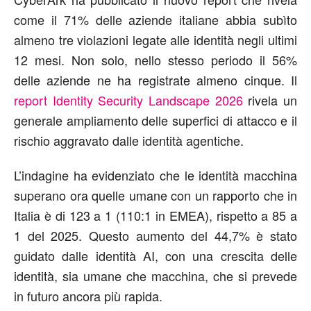
c
ome
il
71
% delle
aziende italiane
abbia
sub
ì
to
almeno
tre violazioni legate all
e
identità negli ultimi
12 mesi.
Non solo, nello stesso periodo il 56%
delle aziende ne ha registrate almeno cinque.
Il
report
Identity Security Landscape 2026
rivela
un
generale
ampliamento
delle superfici di attacco e il
rischio
aggravato
dalle identità agentiche.
L
’
indagine ha evidenziato che le identità macchina
superano ora quelle umane con un rapporto
che in
Italia è
di 123 a 1 (
110:1 in
EMEA
)
, rispetto a 8
5
a
1 del 2025. Questo aumento del
44,7
% è stato
guidato dalle identità AI,
con
una crescita
delle
identità, sia umane che macchina, che si prevede
in futuro
ancora
più rapida.