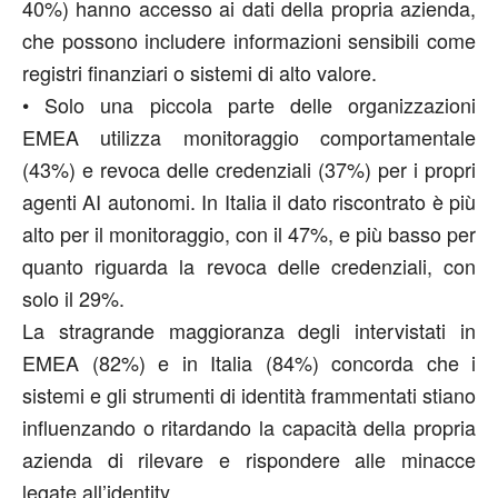
40%
)
hanno accesso ai dati della propria azienda,
che possono
includere informazioni sensibili come
registri finanziari o sistemi di alto valore.
•
Solo una
piccola parte
delle organizzazioni
EMEA utilizza monitoraggio comportamentale
(43%)
e revoca delle credenziali
(37%)
per i propri
agenti AI autonomi
.
In Italia il dato riscontrato è più
alto
per il monitoraggio, con il
4
7
%
, e più
basso per
quanto riguarda la revoca
delle credenziali
, con
solo il 29
%
.
La stragrande maggioranza degli intervistati in
EMEA
(82%)
e in Italia (84%)
concorda che i
sistemi e gli strumenti di identità frammentati st
ia
no
influenzando o ritardando la capacità della
propria
azienda
di rilevare e rispondere alle minacce
legate all
’
identity.