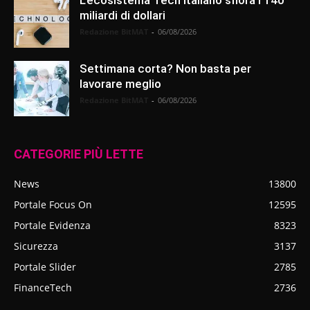
miliardi di dollari
Redazione BitMAT
-
06/08/2026
Settimana corta? Non basta per
lavorare meglio
Redazione BitMAT
-
06/08/2026
CATEGORIE PIÙ LETTE
News
13800
Portale Focus On
12595
Portale Evidenza
8323
Sicurezza
3137
Portale Slider
2785
FinanceTech
2736