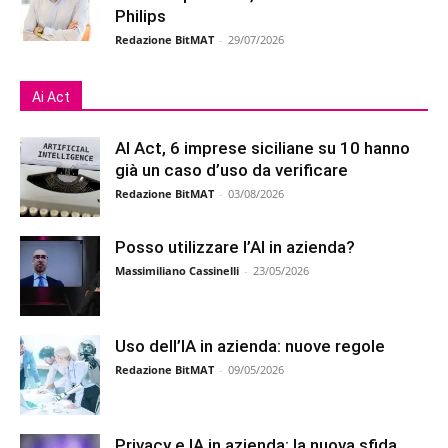
Philips
Redazione BitMAT
-
29/07/2026
Ai Act
AI Act, 6 imprese siciliane su 10 hanno
già un caso d’uso da verificare
Redazione BitMAT
-
03/08/2026
Posso utilizzare l’AI in azienda?
Massimiliano Cassinelli
-
23/05/2026
Uso dell’IA in azienda: nuove regole
Redazione BitMAT
-
09/05/2026
Privacy e IA in azienda: la nuova sfida