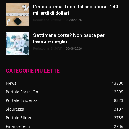
L’ecosistema Tech italiano sfiora i 140
miliardi di dollari
Redazione BitMAT
-
06/08/2026
Settimana corta? Non basta per
lavorare meglio
Redazione BitMAT
-
06/08/2026
CATEGORIE PIÙ LETTE
News
13800
Portale Focus On
12595
Portale Evidenza
8323
Sicurezza
3137
Portale Slider
2785
FinanceTech
2736