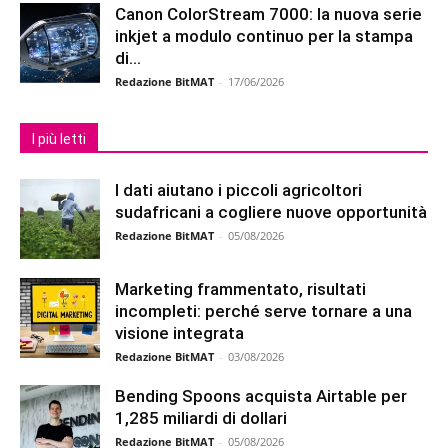
Canon ColorStream 7000: la nuova serie
inkjet a modulo continuo per la stampa
di...
Redazione BitMAT
-
17/06/2026
I più letti
I dati aiutano i piccoli agricoltori
sudafricani a cogliere nuove opportunità
Redazione BitMAT
-
05/08/2026
Marketing frammentato, risultati
incompleti: perché serve tornare a una
visione integrata
Redazione BitMAT
-
03/08/2026
Bending Spoons acquista Airtable per
1,285 miliardi di dollari
Redazione BitMAT
-
05/08/2026