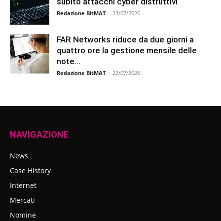
subito attacchi cyber distruttivi
Redazione BitMAT
-
23/07/2026
FAR Networks riduce da due giorni a
quattro ore la gestione mensile delle
note...
Redazione BitMAT
-
22/07/2026
NAVIGAZIONE
News
Case History
Internet
Mercati
Nomine