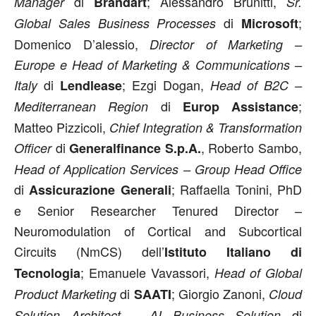
di
; Alessandro Brunitti,
Manager
Brandart
Sr.
di
;
Global Sales Business Processes
Microsoft
Domenico D’alessio,
Director of Marketing –
Europe e Head of Marketing & Communications –
di
; Ezgi Dogan,
Italy
Lendlease
Head of B2C –
di
;
Mediterranean Region
Europ Assistance
Matteo Pizzicoli,
Chief Integration & Transformation
di
, Roberto Sambo,
Officer
Generalfinance S.p.A.
Head of Application Services – Group Head Office
di
; Raffaella Tonini, PhD
Assicurazione Generali
e Senior Researcher Tenured Director –
Neuromodulation of Cortical and Subcortical
Circuits (NmCS) dell’
Istituto Italiano di
; Emanuele Vavassori,
Tecnologia
Head of Global
di
; Giorgio Zanoni,
Product Marketing
SAATI
Cloud
di
Solution Architect – AI Business Solution