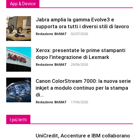
App & Device
Jabra amplia la gamma Evolve3 e
supporta ora tutti i diversi stili di lavoro
Redazione BitMAT
-
02/07/2026
Xerox: presentate le prime stampanti
dopo l’integrazione di Lexmark
Redazione BitMAT
-
29/06/2026
Canon ColorStream 7000: la nuova serie
inkjet a modulo continuo per la stampa
di...
Redazione BitMAT
-
17/06/2026
I più letti
UniCredit, Accenture e IBM collaborano