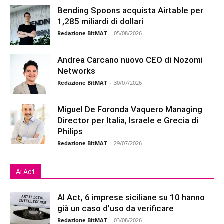
Bending Spoons acquista Airtable per
1,285 miliardi di dollari
Redazione BitMAT
-
05/08/2026
Andrea Carcano nuovo CEO di Nozomi
Networks
Redazione BitMAT
-
30/07/2026
Miguel De Foronda Vaquero Managing
Director per Italia, Israele e Grecia di
Philips
Redazione BitMAT
-
29/07/2026
Ai Act
AI Act, 6 imprese siciliane su 10 hanno
già un caso d’uso da verificare
Redazione BitMAT
-
03/08/2026