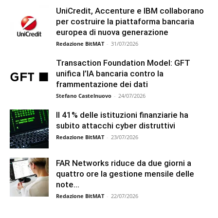
UniCredit, Accenture e IBM collaborano
per costruire la piattaforma bancaria
europea di nuova generazione
Redazione BitMAT
-
31/07/2026
Transaction Foundation Model: GFT
unifica l’IA bancaria contro la
frammentazione dei dati
Stefano Castelnuovo
-
24/07/2026
Il 41% delle istituzioni finanziarie ha
subito attacchi cyber distruttivi
Redazione BitMAT
-
23/07/2026
FAR Networks riduce da due giorni a
quattro ore la gestione mensile delle
note...
Redazione BitMAT
-
22/07/2026