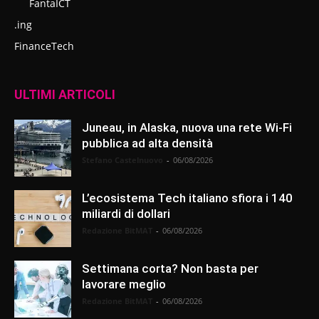
FantaICT
.ing
FinanceTech
ULTIMI ARTICOLI
Juneau, in Alaska, nuova una rete Wi-Fi
pubblica ad alta densità
Stefano Castelnuovo
-
06/08/2026
L’ecosistema Tech italiano sfiora i 140
miliardi di dollari
Redazione BitMAT
-
06/08/2026
Settimana corta? Non basta per
lavorare meglio
Redazione BitMAT
-
06/08/2026