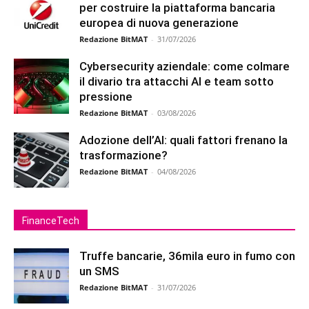
per costruire la piattaforma bancaria
europea di nuova generazione
Redazione BitMAT
-
31/07/2026
Cybersecurity aziendale: come colmare
il divario tra attacchi AI e team sotto
pressione
Redazione BitMAT
-
03/08/2026
Adozione dell’AI: quali fattori frenano la
trasformazione?
Redazione BitMAT
-
04/08/2026
FinanceTech
Truffe bancarie, 36mila euro in fumo con
un SMS
Redazione BitMAT
-
31/07/2026