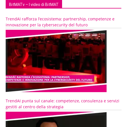
BitMATv – I video di BitMAT
TrendAI rafforza l’ecosistema: partnership, competenze e
innovazione per la cybersecurity del futuro
TrendAI punta sul canale: competenze, consulenza e servizi
gestiti al centro della strategia