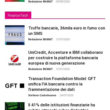
Redazione BitMAT
-
03/08/2026
FinanceTech
Truffe bancarie, 36mila euro in fumo con
un SMS
Redazione BitMAT
-
31/07/2026
UniCredit, Accenture e IBM collaborano
per costruire la piattaforma bancaria
europea di nuova generazione
Redazione BitMAT
-
31/07/2026
Transaction Foundation Model: GFT
unifica l’IA bancaria contro la
frammentazione dei dati
Stefano Castelnuovo
-
24/07/2026
Il 41% delle istituzioni finanziarie ha