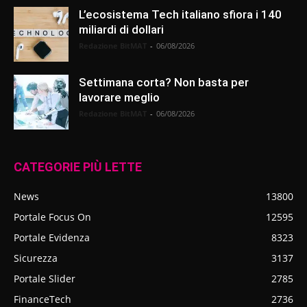
L’ecosistema Tech italiano sfiora i 140
miliardi di dollari
Redazione BitMAT
-
06/08/2026
Settimana corta? Non basta per
lavorare meglio
Redazione BitMAT
-
06/08/2026
CATEGORIE PIÙ LETTE
News
13800
Portale Focus On
12595
Portale Evidenza
8323
Sicurezza
3137
Portale Slider
2785
FinanceTech
2736