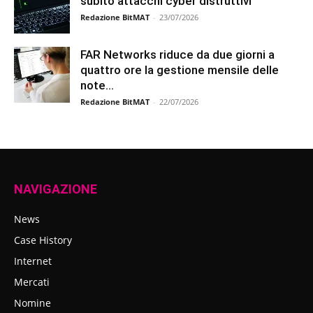
subito attacchi cyber distruttivi
Redazione BitMAT
-
23/07/2026
FAR Networks riduce da due giorni a
quattro ore la gestione mensile delle
note...
Redazione BitMAT
-
22/07/2026
NAVIGAZIONE
News
Case History
Internet
Mercati
Nomine