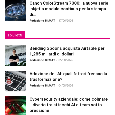
Canon ColorStream 7000: la nuova serie
inkjet a modulo continuo per la stampa
di...
Redazione BitMAT
-
17/06/2026
I più letti
Bending Spoons acquista Airtable per
1,285 miliardi di dollari
Redazione BitMAT
-
05/08/2026
Adozione dell’AI: quali fattori frenano la
trasformazione?
Redazione BitMAT
-
04/08/2026
Cybersecurity aziendale: come colmare
il divario tra attacchi AI e team sotto
pressione