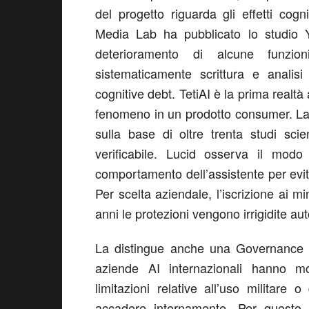
del progetto riguarda
gli effetti cogni
Media Lab ha pubblicato
lo studio
deterioramento di alcune funzion
sistematicamente scrittura e analisi
cognitive
debt
.
TetiAI
è la prima realtà 
fenomeno
in un prodotto consumer. L
sulla base di oltre trenta studi sci
verificabile
.
Lucid
osserva il modo i
comportamento dell’assistente per evit
Per scelta aziendale,
l’iscrizione ai m
anni le protezioni vengono irrigidite a
La distingue anche una
Governance e
aziende
AI
internazionali hanno mod
limitazioni relative all’uso militare o
accadere internamente
. Per questo