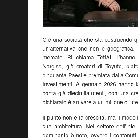
C’è una società che sta costruendo qu
un’alternativa che non è geografica, 
mercato
. Si chiama
TetiAI
. L’hanno
Nargiso
,
già creatori di
Teyuto
, piat
cinquanta Paesi e premiata dalla Com
Investimenti. A gennaio 2026 hanno 
conta già diecimila utenti
, con una
cr
dichiarato è arrivare a
un milione di ute
Il punto non è la crescita, ma il model
sua architettura
. Nel settore dell’inte
dominante è noto, ovvero i contenuti s