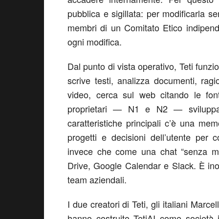
pubblica e sigillata:
per modificarla se
membri di un Comitato Etico indipend
ogni modifica.
Dal punto di vista operativo,
Teti funz
scrive testi, analizza documenti, ra
video, cerca sul web citando le fon
proprietari — N1 e N2 — svilupp
caratteristiche principali c’è una
memo
progetti e decisioni dell’utente
per c
invece che come una chat “senza m
Drive, Google
Calendar
e
Slack
. È ino
team aziendali.
I due creatori di Teti, gli italiani Mar
hanno costruito
TetiAI
come società i