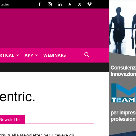
tattaci
RTICAL
APP
WEBINARS
entric.
Newsletter
criviti alla Newsletter per ricevere gli