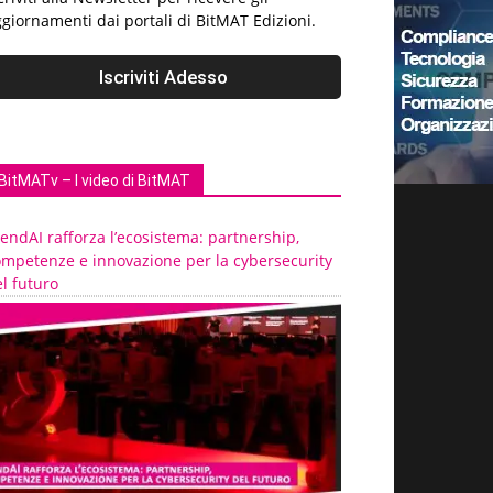
giornamenti dai portali di BitMAT Edizioni.
BitMATv – I video di BitMAT
endAI rafforza l’ecosistema: partnership,
ompetenze e innovazione per la cybersecurity
l futuro