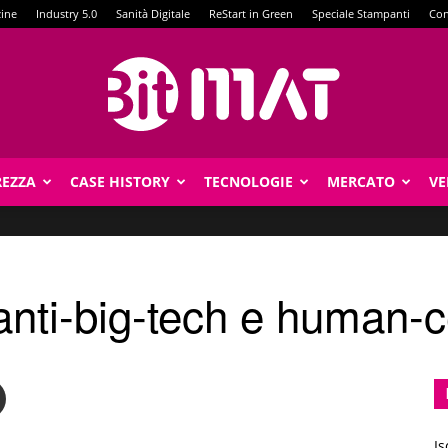
zine
Industry 5.0
Sanità Digitale
ReStart in Green
Speciale Stampanti
Con
REZZA
CASE HISTORY
TECNOLOGIE
MERCATO
VE
BitMat
 anti-big-tech e human-c
Is