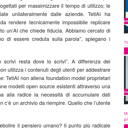
ogettati per massimizzare il tempo di utilizzo; le
ate unilateralmente dalle aziende.
TetiAI
ha
 da rendere tecnicamente impossibile replicare
to un’AI che chiede fiducia. Abbiamo cercato di
o di essere creduta sulla parola
”, spiegano i
Ti
e scrivi resta dove lo scrivi”.
A differenza dei
non utilizza i contenuti degli utenti per addestrare
le:
TetiAI
non allena
foundation
model proprietari
one modelli open source esistenti attraverso una
a alla radice la necessità di accumulare dati
n c’è un archivio da riempire. Quello che l’utente
IA
pr
debolire il pensiero umano?
Il punto più radicale