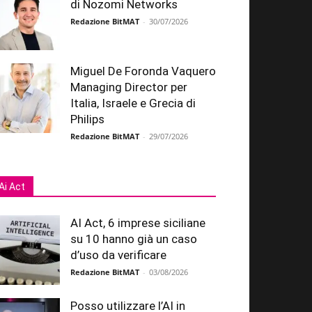
di Nozomi Networks
Redazione BitMAT
-
30/07/2026
Miguel De Foronda Vaquero
Managing Director per
Italia, Israele e Grecia di
Philips
Redazione BitMAT
-
29/07/2026
Ai Act
AI Act, 6 imprese siciliane
su 10 hanno già un caso
d’uso da verificare
Redazione BitMAT
-
03/08/2026
Posso utilizzare l’AI in