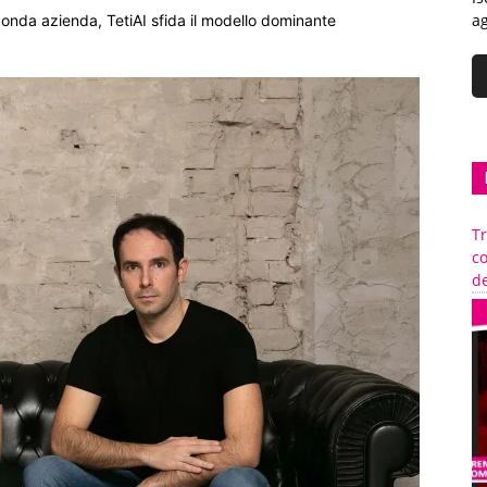
ag
econda azienda, TetiAI sfida il modello dominante
Tr
c
de