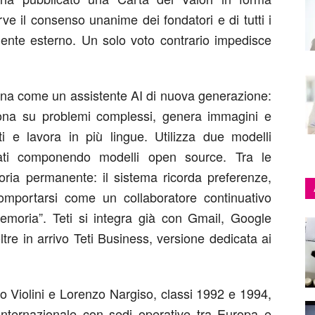
rve il consenso unanime dei fondatori e di tutti i
ente esterno
. Un solo voto contrario impedisce
iona come un assistente AI di nuova generazione
:
giona su problemi complessi, genera immagini e
ti e lavora in più lingue.
Utilizza due modelli
ati componendo modelli open source.
Tra le
ria permanente
: il sistema ricorda preferenze,
omportarsi come un collaboratore continuativo
emoria”
. Teti si integra già con
Gmail, Google
ltre in arrivo
Teti Business
, versione dedicata ai
cello Violini e Lorenzo Nargiso, classi 1992 e 1994,
nternazionale con sedi operative tra Europa e