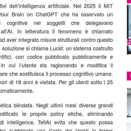
tivi dell’intelligenza artificiale
. Nel 2025 il MIT
Your Brain on
ChatGPT
che ha osservato un
i cognitive
nei soggetti che delegavano
 all’AI. In letteratura il fenomeno è chiamato
ad aver integrato misure strutturali contro questo
a soluzione si chiama
Lucid
: un sistema costruito
entifici, con codice pubblicato pubblicamente e
n cui l’utente sta ragionando e modifica il
are che sostituisca il processo cognitivo umano.
inori di 18 anni è vietata.
Per gli utenti
sotto i 25
utomaticamente
.
tica blindata.
Negli ultimi mesi diverse grandi
ificato le proprie policy etiche, eliminando
 di intelligence.
TetiAI
evita che questo possa
 ha pubblicato una
Carta dei Valori
in forma