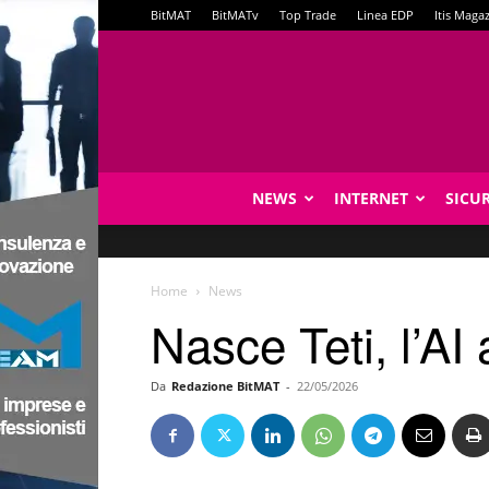
BitMAT
BitMATv
Top Trade
Linea EDP
Itis Maga
NEWS
INTERNET
SICU
Home
News
Nasce Teti, l’AI
Da
Redazione BitMAT
-
22/05/2026