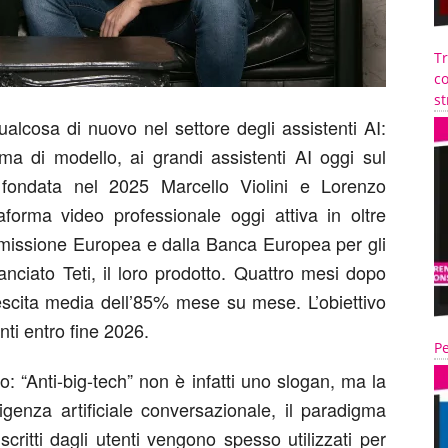
T
co
st
alcosa di nuovo nel settore degli assistenti AI:
ma di modello, ai grandi assistenti AI oggi sul
 fondata nel 2025
Marcello Violini
e
Lorenzo
taforma video professionale oggi attiva in oltre
missione Europea e dalla Banca Europea per gli
lanciato
Teti
,
il loro prodotto
. Quattro mesi dopo
escita media dell’85% mese su mese
. L’obiettivo
nti entro fine 2026
.
Pe
lo:
“Anti-big-tech” non è infatti uno slogan, ma la
lligenza artificiale conversazionale, il paradigma
critti dagli utenti vengono spesso utilizzati per