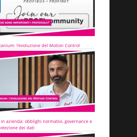
tanium: l’evoluzione del Motion Control
 in azienda: obblighi normativi, governance e
otezione dei dati