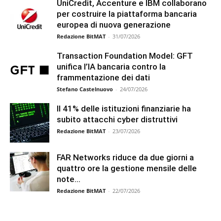
UniCredit, Accenture e IBM collaborano
per costruire la piattaforma bancaria
europea di nuova generazione
Redazione BitMAT
-
31/07/2026
Transaction Foundation Model: GFT
unifica l’IA bancaria contro la
frammentazione dei dati
Stefano Castelnuovo
-
24/07/2026
Il 41% delle istituzioni finanziarie ha
subito attacchi cyber distruttivi
Redazione BitMAT
-
23/07/2026
FAR Networks riduce da due giorni a
quattro ore la gestione mensile delle
note...
Redazione BitMAT
-
22/07/2026