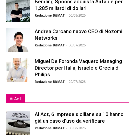
Bending Spoons acquista Airtable per
1,285 miliardi di dollari
Redazione BitMAT
-
05/08/2026
Andrea Carcano nuovo CEO di Nozomi
Networks
Redazione BitMAT
-
30/07/2026
Miguel De Foronda Vaquero Managing
Director per Italia, Israele e Grecia di
Philips
Redazione BitMAT
-
29/07/2026
Ai Act
AI Act, 6 imprese siciliane su 10 hanno
già un caso d’uso da verificare
Redazione BitMAT
-
03/08/2026