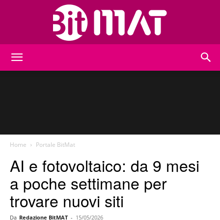
BitMat
Home
Portale BitMat
AI e fotovoltaico: da 9 mesi
a poche settimane per
trovare nuovi siti
Da
Redazione BitMAT
-
15/05/2026