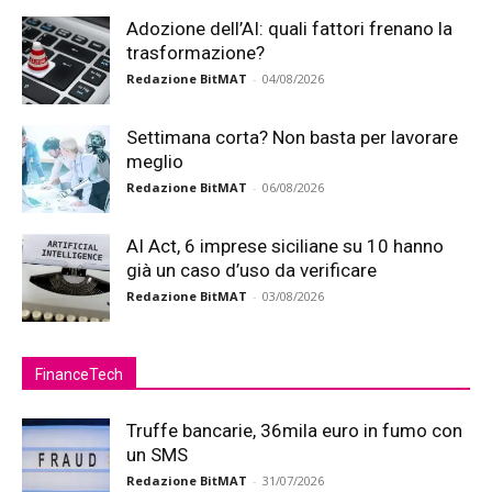
Adozione dell’AI: quali fattori frenano la
trasformazione?
Redazione BitMAT
-
04/08/2026
Settimana corta? Non basta per lavorare
meglio
Redazione BitMAT
-
06/08/2026
AI Act, 6 imprese siciliane su 10 hanno
già un caso d’uso da verificare
Redazione BitMAT
-
03/08/2026
FinanceTech
Truffe bancarie, 36mila euro in fumo con
un SMS
Redazione BitMAT
-
31/07/2026