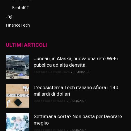
FantaICT
.ing
FinanceTech
ULTIMI ARTICOLI
Juneau, in Alaska, nuova una rete Wi-Fi
pubblica ad alta densità
Stefano Castelnuovo
-
06/08/2026
L’ecosistema Tech italiano sfiora i 140
miliardi di dollari
Redazione BitMAT
-
06/08/2026
Settimana corta? Non basta per lavorare
meglio
Redazione BitMAT
-
06/08/2026