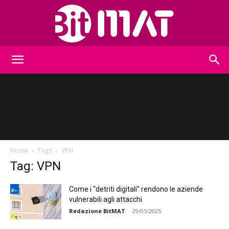
BitMat
Home
Tags
VPN
Tag: VPN
Come i “detriti digitali” rendono le aziende
vulnerabili agli attacchi
Redazione BitMAT
-
29/05/2025